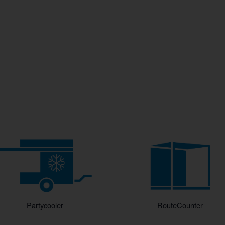
Partycooler
RouteCounter