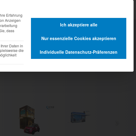
agen
Dienstleistungen
hre Erfahrung
 von Anzeigen
Ich akzeptiere alle
erarbeitung
Sie, dass
ions und Events
Nur essenzielle Cookies akzeptieren
Ihrer Daten in
pielsweise die
Individuelle Datenschutz-Präferenzen
glichkeit