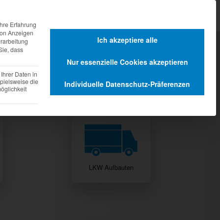
agen
Dienstleistungen
hre Erfahrung
 von Anzeigen
Ich akzeptiere alle
erarbeitung
Sie, dass
Nur essenzielle Cookies akzeptieren
Ihrer Daten in
he zu starten.
pielsweise die
Individuelle Datenschutz-Präferenzen
glichkeit
LKW Aufbauten