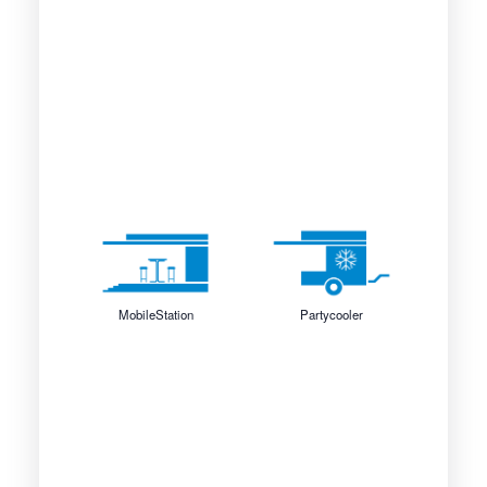
MobileStation
Partycooler