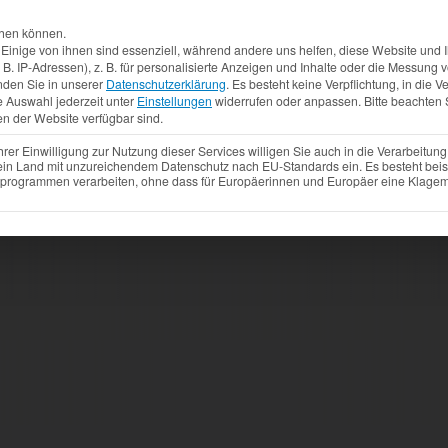
Aktuelles
Produkte
Mietfahrzeuge
Gebrauchtw
chen können.
inige von ihnen sind essenziell, während andere uns helfen, diese Website und I
. IP-Adressen), z. B. für personalisierte Anzeigen und Inhalte oder die Messung
nden Sie in unserer
Datenschutzerklärung
.
Es besteht keine Verpflichtung, in die V
e Auswahl jederzeit unter
Einstellungen
widerrufen oder anpassen.
Bitte beachten 
en der Website verfügbar sind.
r Einwilligung zur Nutzung dieser Services willigen Sie auch in die Verarbeitung 
 ein Land mit unzureichendem Datenschutz nach EU-Standards ein. Es besteht beis
ogrammen verarbeiten, ohne dass für Europäerinnen und Europäer eine Klagemö