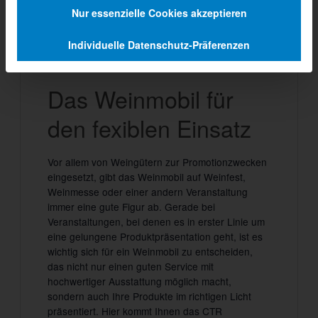
Nur essenzielle Cookies akzeptieren
GA 3000-8EA
Individuelle Datenschutz-Präferenzen
Beschreibung
Das Weinmobil für
den fexiblen Einsatz
Vor allem von Weingütern zur Promotionzwecken
eingesetzt, gibt das Weinmobil auf Weinfest,
Weinmesse oder einer andern Veranstaltung
immer eine gute Figur ab. Gerade bei
Veranstaltungen, bei denen es in erster Linie um
eine gelungene Produktpräsentation geht, ist es
wichtig sich für ein Weinmobil zu entscheiden,
das nicht nur einen guten Service mit
hochwertiger Ausstattung möglich macht,
sondern auch Ihre Produkte im richtigen Licht
präsentiert. Hier kommt Ihnen das CTR