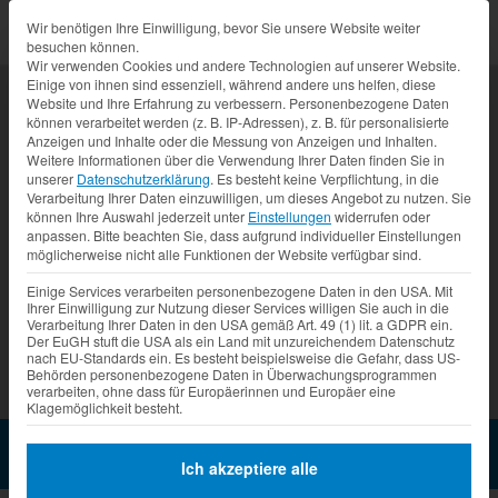
Datenschutz-Präferenz
Wir benötigen Ihre Einwilligung, bevor Sie unsere Website weiter
besuchen können.
Wir verwenden Cookies und andere Technologien auf unserer Website.
Einige von ihnen sind essenziell, während andere uns helfen, diese
Website und Ihre Erfahrung zu verbessern.
Personenbezogene Daten
können verarbeitet werden (z. B. IP-Adressen), z. B. für personalisierte
Anzeigen und Inhalte oder die Messung von Anzeigen und Inhalten.
Weitere Informationen über die Verwendung Ihrer Daten finden Sie in
unserer
Datenschutzerklärung
.
Es besteht keine Verpflichtung, in die
Verarbeitung Ihrer Daten einzuwilligen, um dieses Angebot zu nutzen.
Sie
können Ihre Auswahl jederzeit unter
Einstellungen
widerrufen oder
anpassen.
Bitte beachten Sie, dass aufgrund individueller Einstellungen
möglicherweise nicht alle Funktionen der Website verfügbar sind.
Prev
Nex
Einige Services verarbeiten personenbezogene Daten in den USA. Mit
Ihrer Einwilligung zur Nutzung dieser Services willigen Sie auch in die
Verarbeitung Ihrer Daten in den USA gemäß Art. 49 (1) lit. a GDPR ein.
Der EuGH stuft die USA als ein Land mit unzureichendem Datenschutz
nach EU-Standards ein. Es besteht beispielsweise die Gefahr, dass US-
Behörden personenbezogene Daten in Überwachungsprogrammen
verarbeiten, ohne dass für Europäerinnen und Europäer eine
Klagemöglichkeit besteht.
Weinmobil GA 3000-8EA
Jetzt Anfragen
Ich akzeptiere alle