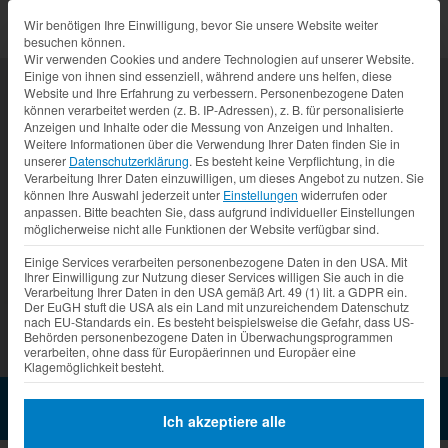
Datenschutz-Präferenz
Wir benötigen Ihre Einwilligung, bevor Sie unsere Website weiter
besuchen können.
Wir verwenden Cookies und andere Technologien auf unserer Website.
Einige von ihnen sind essenziell, während andere uns helfen, diese
Website und Ihre Erfahrung zu verbessern.
Personenbezogene Daten
können verarbeitet werden (z. B. IP-Adressen), z. B. für personalisierte
Anzeigen und Inhalte oder die Messung von Anzeigen und Inhalten.
Weitere Informationen über die Verwendung Ihrer Daten finden Sie in
unserer
Datenschutzerklärung
.
Es besteht keine Verpflichtung, in die
Verarbeitung Ihrer Daten einzuwilligen, um dieses Angebot zu nutzen.
Sie
können Ihre Auswahl jederzeit unter
Einstellungen
widerrufen oder
anpassen.
Bitte beachten Sie, dass aufgrund individueller Einstellungen
möglicherweise nicht alle Funktionen der Website verfügbar sind.
Prev
Nex
Einige Services verarbeiten personenbezogene Daten in den USA. Mit
Ihrer Einwilligung zur Nutzung dieser Services willigen Sie auch in die
Verarbeitung Ihrer Daten in den USA gemäß Art. 49 (1) lit. a GDPR ein.
Der EuGH stuft die USA als ein Land mit unzureichendem Datenschutz
nach EU-Standards ein. Es besteht beispielsweise die Gefahr, dass US-
Behörden personenbezogene Daten in Überwachungsprogrammen
verarbeiten, ohne dass für Europäerinnen und Europäer eine
Klagemöglichkeit besteht.
V08 – GA 4000-8 EAV
Vinobil
Mietfahrzeug Anfragen
Ich akzeptiere alle