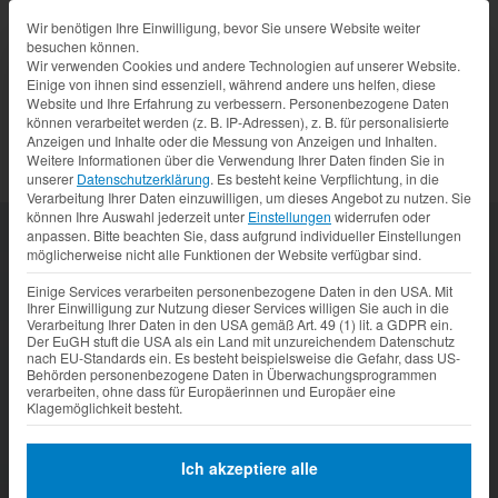
Datenschutz-Präferenz
Wir benötigen Ihre Einwilligung, bevor Sie unsere Website weiter
besuchen können.
Wir verwenden Cookies und andere Technologien auf unserer Website.
Einige von ihnen sind essenziell, während andere uns helfen, diese
Soziales Engagement
Website und Ihre Erfahrung zu verbessern.
Personenbezogene Daten
können verarbeitet werden (z. B. IP-Adressen), z. B. für personalisierte
Anzeigen und Inhalte oder die Messung von Anzeigen und Inhalten.
Weitere Informationen über die Verwendung Ihrer Daten finden Sie in
unserer
Datenschutzerklärung
.
Es besteht keine Verpflichtung, in die
Verarbeitung Ihrer Daten einzuwilligen, um dieses Angebot zu nutzen.
Sie
können Ihre Auswahl jederzeit unter
Einstellungen
widerrufen oder
anpassen.
Bitte beachten Sie, dass aufgrund individueller Einstellungen
möglicherweise nicht alle Funktionen der Website verfügbar sind.
Einige Services verarbeiten personenbezogene Daten in den USA. Mit
Ihrer Einwilligung zur Nutzung dieser Services willigen Sie auch in die
Verarbeitung Ihrer Daten in den USA gemäß Art. 49 (1) lit. a GDPR ein.
Der EuGH stuft die USA als ein Land mit unzureichendem Datenschutz
nach EU-Standards ein. Es besteht beispielsweise die Gefahr, dass US-
Behörden personenbezogene Daten in Überwachungsprogrammen
verarbeiten, ohne dass für Europäerinnen und Europäer eine
Klagemöglichkeit besteht.
Ich akzeptiere alle