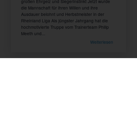
großen Ehrgeiz und Siegerinstinkt Jetzt wurde
die Mannschaft für ihren Willen und ihre
Ausdauer belohnt und Herbstmeister in der
Rheinland Liga Als jüngster Jahrgang hat die
hochmotivierte Truppe vom Trainerteam Philip
Meeth und...
Weiterlesen