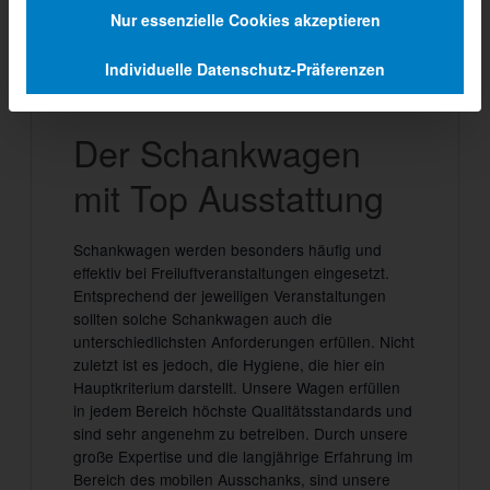
Nur essenzielle Cookies akzeptieren
GA 4000-8ET-RD
Individuelle Datenschutz-Präferenzen
Beschreibung
Der Schankwagen
mit Top Ausstattung
Schankwagen werden besonders häufig und
effektiv bei Freiluftveranstaltungen eingesetzt.
Entsprechend der jeweiligen Veranstaltungen
sollten solche Schankwagen auch die
unterschiedlichsten Anforderungen erfüllen. Nicht
zuletzt ist es jedoch, die Hygiene, die hier ein
Hauptkriterium darstellt. Unsere Wagen erfüllen
in jedem Bereich höchste Qualitätsstandards und
sind sehr angenehm zu betreiben. Durch unsere
große Expertise und die langjährige Erfahrung im
Bereich des mobilen Ausschanks, sind unsere