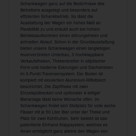
Schankwagen ganz auf die Bedürfnisse des
Betreibers ausgelegt und besonders auf
effizienten Schankbetrieb. So lässt die
Ausstattung der Wagen ein hohes Maß an
Flexibilität zu und erlaubt auch bei hohem
Betriebsaufkommen einen störungsfreien und
schnellen Ablauf. Schon in der Grundausstattung
bieten unsere Schankwagen einen langlebigen
feuerverzinkten Unterbau, 3 hochklappbare
Verkaufstheken, Thekenbretter in elliptischer
Form und moderne Eckrungen und Dachstreben
im 3-Punkt-Traversensystem. Der Boden ist
komplett mit eloxiertem Aluminium-Riffelblech
beschichtet. Die Zapftheke mit zwei
Einzelspülbecken und optionaler 4-leitiger
Bieranlage lässt keine Wünsche offen. Im
Schankwagen findet sich Stellplatz für volle sechs
Fässer mit je 50 Liter Bier unter der Theke und
Platz für zwei Kühltruhen. Sehr beliebt ist das
patentierte Einhand-Klappsystem, welches es
Ihnen ermöglicht ganz alleine den Wagen von