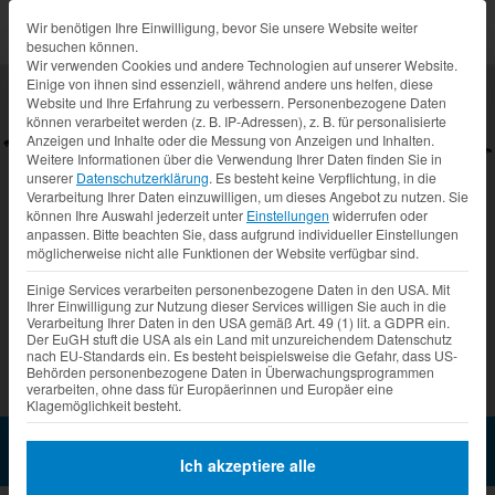
Datenschutz-Präferenz
Wir benötigen Ihre Einwilligung, bevor Sie unsere Website weiter
besuchen können.
Wir verwenden Cookies und andere Technologien auf unserer Website.
Einige von ihnen sind essenziell, während andere uns helfen, diese
Website und Ihre Erfahrung zu verbessern.
Personenbezogene Daten
können verarbeitet werden (z. B. IP-Adressen), z. B. für personalisierte
Anzeigen und Inhalte oder die Messung von Anzeigen und Inhalten.
Weitere Informationen über die Verwendung Ihrer Daten finden Sie in
unserer
Datenschutzerklärung
.
Es besteht keine Verpflichtung, in die
Verarbeitung Ihrer Daten einzuwilligen, um dieses Angebot zu nutzen.
Sie
können Ihre Auswahl jederzeit unter
Einstellungen
widerrufen oder
anpassen.
Bitte beachten Sie, dass aufgrund individueller Einstellungen
möglicherweise nicht alle Funktionen der Website verfügbar sind.
Prev
Nex
Einige Services verarbeiten personenbezogene Daten in den USA. Mit
Ihrer Einwilligung zur Nutzung dieser Services willigen Sie auch in die
Verarbeitung Ihrer Daten in den USA gemäß Art. 49 (1) lit. a GDPR ein.
Der EuGH stuft die USA als ein Land mit unzureichendem Datenschutz
nach EU-Standards ein. Es besteht beispielsweise die Gefahr, dass US-
Behörden personenbezogene Daten in Überwachungsprogrammen
verarbeiten, ohne dass für Europäerinnen und Europäer eine
Klagemöglichkeit besteht.
Schankwagen GA 4000-
8ET-RD
Jetzt Anfragen
Ich akzeptiere alle