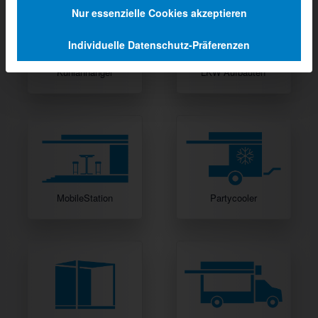
Nur essenzielle Cookies akzeptieren
Individuelle Datenschutz-Präferenzen
Kühlanhänger
LKW Aufbauten
MobileStation
Partycooler