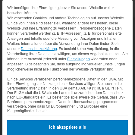
Datenschutz-Präferenz
Wir benötigen Ihre Einwilligung, bevor Sie unsere Website weiter
besuchen können.
Wir verwenden Cookies und andere Technologien auf unserer Website.
Einige von ihnen sind essenziell, während andere uns helfen, diese
Welches Produkt suchen
Website und Ihre Erfahrung zu verbessern.
Personenbezogene Daten
können verarbeitet werden (z. B. IP-Adressen), z. B. für personalisierte
Sie?
Anzeigen und Inhalte oder die Messung von Anzeigen und Inhalten.
Weitere Informationen über die Verwendung Ihrer Daten finden Sie in
unserer
Datenschutzerklärung
.
Es besteht keine Verpflichtung, in die
Klicken Sie auf eine oder mehrere unserer
Verarbeitung Ihrer Daten einzuwilligen, um dieses Angebot zu nutzen.
Sie
können Ihre Auswahl jederzeit unter
Einstellungen
widerrufen oder
Produktreihen, um Ihre Suche zu starten.
anpassen.
Bitte beachten Sie, dass aufgrund individueller Einstellungen
möglicherweise nicht alle Funktionen der Website verfügbar sind.
Einige Services verarbeiten personenbezogene Daten in den USA. Mit
Ihrer Einwilligung zur Nutzung dieser Services willigen Sie auch in die
Verarbeitung Ihrer Daten in den USA gemäß Art. 49 (1) lit. a GDPR ein.
Der EuGH stuft die USA als ein Land mit unzureichendem Datenschutz
nach EU-Standards ein. Es besteht beispielsweise die Gefahr, dass US-
Behörden personenbezogene Daten in Überwachungsprogrammen
verarbeiten, ohne dass für Europäerinnen und Europäer eine
Klagemöglichkeit besteht.
Eventtrailer
Gastroanhänger
Ich akzeptiere alle