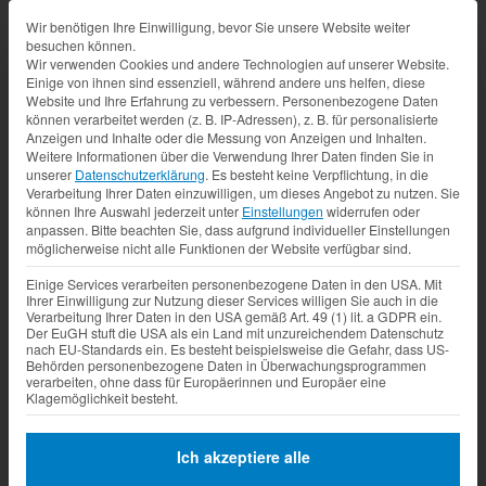
Datenschutz-Präferenz
Wir benötigen Ihre Einwilligung, bevor Sie unsere Website weiter
besuchen können.
Wir verwenden Cookies und andere Technologien auf unserer Website.
Einige von ihnen sind essenziell, während andere uns helfen, diese
Website und Ihre Erfahrung zu verbessern.
Personenbezogene Daten
können verarbeitet werden (z. B. IP-Adressen), z. B. für personalisierte
Anzeigen und Inhalte oder die Messung von Anzeigen und Inhalten.
Weitere Informationen über die Verwendung Ihrer Daten finden Sie in
unserer
Datenschutzerklärung
.
Es besteht keine Verpflichtung, in die
Verarbeitung Ihrer Daten einzuwilligen, um dieses Angebot zu nutzen.
Sie
können Ihre Auswahl jederzeit unter
Einstellungen
widerrufen oder
anpassen.
Bitte beachten Sie, dass aufgrund individueller Einstellungen
möglicherweise nicht alle Funktionen der Website verfügbar sind.
Einige Services verarbeiten personenbezogene Daten in den USA. Mit
Ihrer Einwilligung zur Nutzung dieser Services willigen Sie auch in die
Verarbeitung Ihrer Daten in den USA gemäß Art. 49 (1) lit. a GDPR ein.
Der EuGH stuft die USA als ein Land mit unzureichendem Datenschutz
nach EU-Standards ein. Es besteht beispielsweise die Gefahr, dass US-
Behörden personenbezogene Daten in Überwachungsprogrammen
verarbeiten, ohne dass für Europäerinnen und Europäer eine
Klagemöglichkeit besteht.
Ich akzeptiere alle