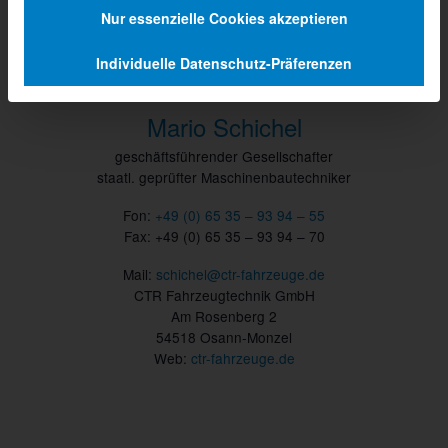
Nur essenzielle Cookies akzeptieren
Individuelle Datenschutz-Präferenzen
Mario Schichel
geschäftsführender Gesellschafter
staatl. geprüfter Maschinenbautechniker
Fon:
+49 (0) 65 35 – 93 94 – 55
Fax: +49 (0) 65 35 – 93 94 – 70
Mail:
schichel@ctr-fahrzeuge.de
CTR Fahrzeugtechnik GmbH
Am Rosenberg 2
54518 Osann-Monzel
Web:
ctr-fahrzeuge.de