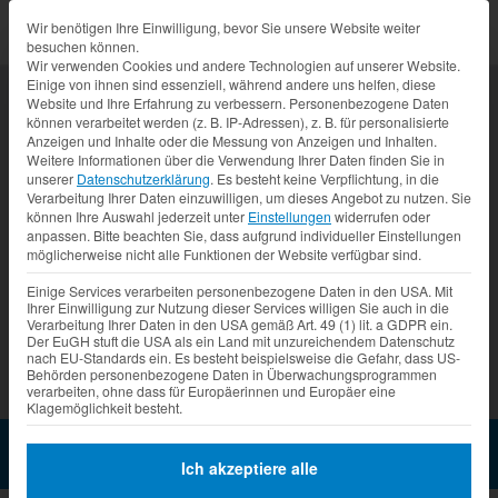
Datenschutz-Präferenz
Wir benötigen Ihre Einwilligung, bevor Sie unsere Website weiter
besuchen können.
Wir verwenden Cookies und andere Technologien auf unserer Website.
Einige von ihnen sind essenziell, während andere uns helfen, diese
Website und Ihre Erfahrung zu verbessern.
Personenbezogene Daten
können verarbeitet werden (z. B. IP-Adressen), z. B. für personalisierte
Anzeigen und Inhalte oder die Messung von Anzeigen und Inhalten.
Weitere Informationen über die Verwendung Ihrer Daten finden Sie in
unserer
Datenschutzerklärung
.
Es besteht keine Verpflichtung, in die
Verarbeitung Ihrer Daten einzuwilligen, um dieses Angebot zu nutzen.
Sie
können Ihre Auswahl jederzeit unter
Einstellungen
widerrufen oder
anpassen.
Bitte beachten Sie, dass aufgrund individueller Einstellungen
möglicherweise nicht alle Funktionen der Website verfügbar sind.
Prev
Nex
Einige Services verarbeiten personenbezogene Daten in den USA. Mit
Ihrer Einwilligung zur Nutzung dieser Services willigen Sie auch in die
Verarbeitung Ihrer Daten in den USA gemäß Art. 49 (1) lit. a GDPR ein.
Der EuGH stuft die USA als ein Land mit unzureichendem Datenschutz
nach EU-Standards ein. Es besteht beispielsweise die Gefahr, dass US-
Behörden personenbezogene Daten in Überwachungsprogrammen
verarbeiten, ohne dass für Europäerinnen und Europäer eine
Klagemöglichkeit besteht.
GA 4600-8EKT Moritz
Jetzt Anfragen
Ich akzeptiere alle