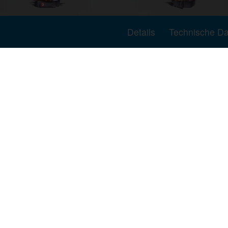
Details
Technische D
nfragen