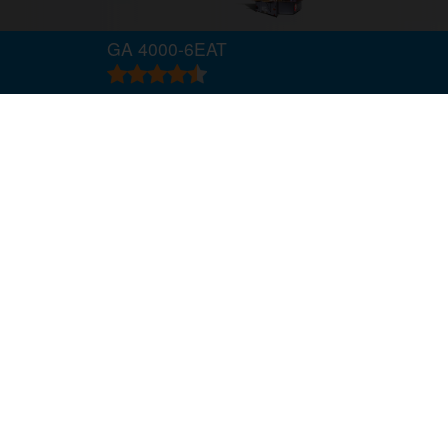
GA 4000-6EAT
GA 4000-6EAT
Beschreibung
Jetzt A
Grundausstattung
Zusatzausstattung
Technische Daten
Produktkatalog