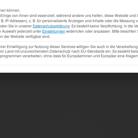
Aktuelles
Produkte
Mietfahrzeuge
Gebrauchtw
chen können.
inige von ihnen sind essenziell, während andere uns helfen, diese Website und I
. IP-Adressen), z. B. für personalisierte Anzeigen und Inhalte oder die Messung
nden Sie in unserer
Datenschutzerklärung
.
Es besteht keine Verpflichtung, in die V
e Auswahl jederzeit unter
Einstellungen
widerrufen oder anpassen.
Bitte beachten 
en der Website verfügbar sind.
r Einwilligung zur Nutzung dieser Services willigen Sie auch in die Verarbeitung 
 ein Land mit unzureichendem Datenschutz nach EU-Standards ein. Es besteht beis
ogrammen verarbeiten, ohne dass für Europäerinnen und Europäer eine Klagemö