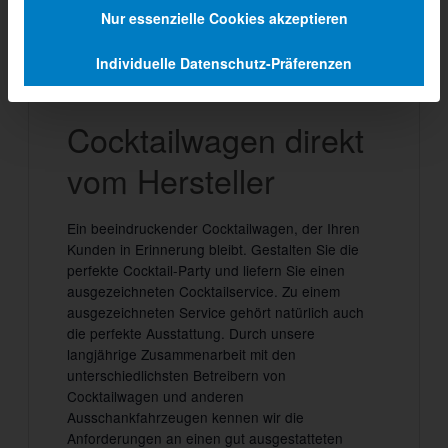
Nur essenzielle Cookies akzeptieren
GA 5000-6EAT
Individuelle Datenschutz-Präferenzen
Beschreibung
Cocktailwagen direkt
vom Hersteller
Ein beeindruckender Cocktailwagen, der Ihren
Kunden in Erinnerung bleibt. Gestalten Sie die
perfekte Cocktail-Party und liefern Sie einen
ausgezeichneten Cocktailservice. Zu einem
ausgezeichneten Service gehört natürlich auch
die perfekte Ausstattung. Durch unsere
langjährige Zusammenarbeit mit den
unterschiedlichsten Betreibern von
Cocktailwagen und anderen
Ausschankfahrzeugen kennen wir die
Anforderungen an einen gut ausgestatteten