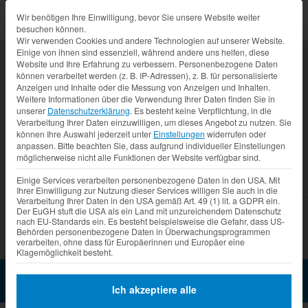
Datenschutz-Präferenz
Wir benötigen Ihre Einwilligung, bevor Sie unsere Website weiter
besuchen können.
Wir verwenden Cookies und andere Technologien auf unserer Website.
Einige von ihnen sind essenziell, während andere uns helfen, diese
Website und Ihre Erfahrung zu verbessern.
Personenbezogene Daten
können verarbeitet werden (z. B. IP-Adressen), z. B. für personalisierte
Anzeigen und Inhalte oder die Messung von Anzeigen und Inhalten.
Weitere Informationen über die Verwendung Ihrer Daten finden Sie in
unserer
Datenschutzerklärung
.
Es besteht keine Verpflichtung, in die
Verarbeitung Ihrer Daten einzuwilligen, um dieses Angebot zu nutzen.
Sie
können Ihre Auswahl jederzeit unter
Einstellungen
widerrufen oder
anpassen.
Bitte beachten Sie, dass aufgrund individueller Einstellungen
möglicherweise nicht alle Funktionen der Website verfügbar sind.
Prev
Nex
Einige Services verarbeiten personenbezogene Daten in den USA. Mit
Ihrer Einwilligung zur Nutzung dieser Services willigen Sie auch in die
Verarbeitung Ihrer Daten in den USA gemäß Art. 49 (1) lit. a GDPR ein.
Der EuGH stuft die USA als ein Land mit unzureichendem Datenschutz
nach EU-Standards ein. Es besteht beispielsweise die Gefahr, dass US-
Behörden personenbezogene Daten in Überwachungsprogrammen
verarbeiten, ohne dass für Europäerinnen und Europäer eine
Klagemöglichkeit besteht.
Cocktailwagen GA 5000-
6EAT
Jetzt Anfragen
Ich akzeptiere alle