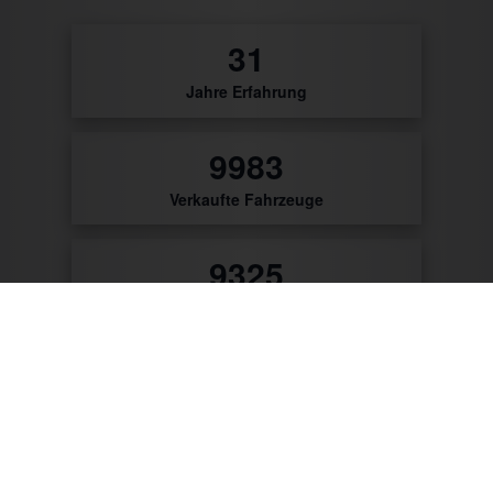
32
Jahre Erfahrung
10467
Verkaufte Fahrzeuge
9777
Zufriedene Kunden
56
Patente & Gebrauchsmuster