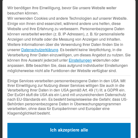
Datenschutz-Präferenz
Wir benötigen Ihre Einwilligung, bevor Sie unsere Website weiter
besuchen können.
Wir verwenden Cookies und andere Technologien auf unserer Website.
Einige von ihnen sind essenziell, während andere uns helfen, diese
Website und Ihre Erfahrung zu verbessern.
Personenbezogene Daten
können verarbeitet werden (z. B. IP-Adressen), z. B. für personalisierte
Anzeigen und Inhalte oder die Messung von Anzeigen und Inhalten.
Weitere Informationen über die Verwendung Ihrer Daten finden Sie in
unserer
Datenschutzerklärung
.
Es besteht keine Verpflichtung, in die
Verarbeitung Ihrer Daten einzuwilligen, um dieses Angebot zu nutzen.
Sie
können Ihre Auswahl jederzeit unter
Einstellungen
widerrufen oder
anpassen.
Bitte beachten Sie, dass aufgrund individueller Einstellungen
möglicherweise nicht alle Funktionen der Website verfügbar sind.
Einige Services verarbeiten personenbezogene Daten in den USA. Mit
Ihrer Einwilligung zur Nutzung dieser Services willigen Sie auch in die
Verarbeitung Ihrer Daten in den USA gemäß Art. 49 (1) lit. a GDPR ein.
Der EuGH stuft die USA als ein Land mit unzureichendem Datenschutz
nach EU-Standards ein. Es besteht beispielsweise die Gefahr, dass US-
Behörden personenbezogene Daten in Überwachungsprogrammen
verarbeiten, ohne dass für Europäerinnen und Europäer eine
Klagemöglichkeit besteht.
Ich akzeptiere alle