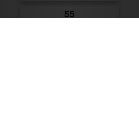
0
Patente & Gebrauchsmuster
Zum Produktkatalog
Zu unseren Kunden gehören: Getränke Industrie,
Brauereien, Getränkehandel, Weinhändler/Winzer,
Cocktailcatering, Imbissbetreiber, Caterer, Food
Industrie, Promotionagenturen, Messebauer,
Verbände/Vereine, Marktständler, Bäckereien,
Metzgereien u.v.m.
Mit CTR-Fahrzeugtechnik unterwegs: