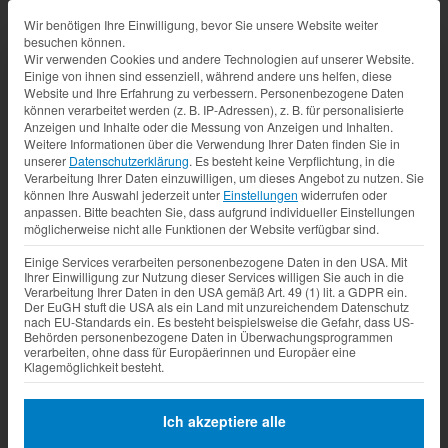
Datenschutz-Präferenz
Wir benötigen Ihre Einwilligung, bevor Sie unsere Website weiter
besuchen können.
Wir verwenden Cookies und andere Technologien auf unserer Website.
Einige von ihnen sind essenziell, während andere uns helfen, diese
Website und Ihre Erfahrung zu verbessern.
Personenbezogene Daten
können verarbeitet werden (z. B. IP-Adressen), z. B. für personalisierte
Anzeigen und Inhalte oder die Messung von Anzeigen und Inhalten.
Weitere Informationen über die Verwendung Ihrer Daten finden Sie in
unserer
Datenschutzerklärung
.
Es besteht keine Verpflichtung, in die
Verarbeitung Ihrer Daten einzuwilligen, um dieses Angebot zu nutzen.
Sie
können Ihre Auswahl jederzeit unter
Einstellungen
widerrufen oder
anpassen.
Bitte beachten Sie, dass aufgrund individueller Einstellungen
möglicherweise nicht alle Funktionen der Website verfügbar sind.
Einige Services verarbeiten personenbezogene Daten in den USA. Mit
Ihrer Einwilligung zur Nutzung dieser Services willigen Sie auch in die
Verarbeitung Ihrer Daten in den USA gemäß Art. 49 (1) lit. a GDPR ein.
Der EuGH stuft die USA als ein Land mit unzureichendem Datenschutz
nach EU-Standards ein. Es besteht beispielsweise die Gefahr, dass US-
Behörden personenbezogene Daten in Überwachungsprogrammen
verarbeiten, ohne dass für Europäerinnen und Europäer eine
Klagemöglichkeit besteht.
Ich akzeptiere alle