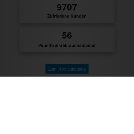
49
Zufriedene Kunden
0
Patente & Gebrauchsmuster
Zum Produktkatalog
Zu unseren Kunden gehören: Getränke Industrie,
Brauereien, Getränkehandel, Weinhändler/Winzer,
Cocktailcatering, Imbissbetreiber, Caterer, Food
Industrie, Promotionagenturen, Messebauer,
Verbände/Vereine, Marktständler, Bäckereien,
Metzgereien u.v.m.
Mit CTR-Fahrzeugtechnik unterwegs: