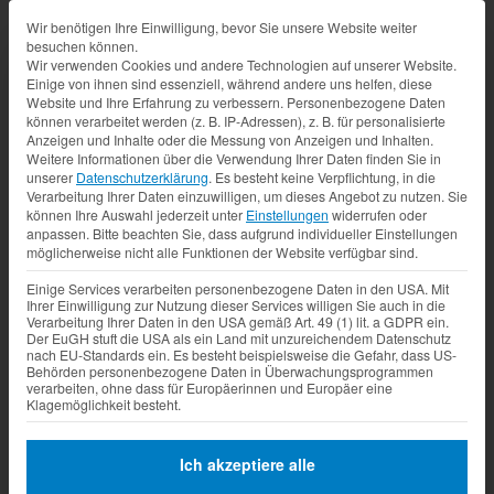
Datenschutz-Präferenz
Wir benötigen Ihre Einwilligung, bevor Sie unsere Website weiter
besuchen können.
Wir verwenden Cookies und andere Technologien auf unserer Website.
Einige von ihnen sind essenziell, während andere uns helfen, diese
Website und Ihre Erfahrung zu verbessern.
Personenbezogene Daten
können verarbeitet werden (z. B. IP-Adressen), z. B. für personalisierte
Anzeigen und Inhalte oder die Messung von Anzeigen und Inhalten.
Weitere Informationen über die Verwendung Ihrer Daten finden Sie in
unserer
Datenschutzerklärung
.
Es besteht keine Verpflichtung, in die
Verarbeitung Ihrer Daten einzuwilligen, um dieses Angebot zu nutzen.
Sie
können Ihre Auswahl jederzeit unter
Einstellungen
widerrufen oder
anpassen.
Bitte beachten Sie, dass aufgrund individueller Einstellungen
möglicherweise nicht alle Funktionen der Website verfügbar sind.
Einige Services verarbeiten personenbezogene Daten in den USA. Mit
Ihrer Einwilligung zur Nutzung dieser Services willigen Sie auch in die
Verarbeitung Ihrer Daten in den USA gemäß Art. 49 (1) lit. a GDPR ein.
Der EuGH stuft die USA als ein Land mit unzureichendem Datenschutz
nach EU-Standards ein. Es besteht beispielsweise die Gefahr, dass US-
Behörden personenbezogene Daten in Überwachungsprogrammen
verarbeiten, ohne dass für Europäerinnen und Europäer eine
Klagemöglichkeit besteht.
Ich akzeptiere alle