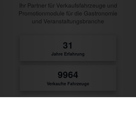
Ihr Partner für Verkaufsfahrzeuge und
Promotionmodule für die Gastronomie
und Veranstaltungsbranche
32
Jahre Erfahrung
10475
Verkaufte Fahrzeuge
9785
Zufriedene Kunden
56