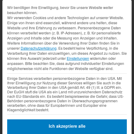
Datenschutz-Präferenz
Wir benötigen Ihre Einwilligung, bevor Sie unsere Website weiter
besuchen können.
Wir verwenden Cookies und andere Technologien auf unserer Website.
Einige von ihnen sind essenziell, während andere uns helfen, diese
Website und Ihre Erfahrung zu verbessern.
Personenbezogene Daten
können verarbeitet werden (z. B. IP-Adressen), z. B. für personalisierte
Anzeigen und Inhalte oder die Messung von Anzeigen und Inhalten.
Weitere Informationen über die Verwendung Ihrer Daten finden Sie in
unserer
Datenschutzerklärung
.
Es besteht keine Verpflichtung, in die
Verarbeitung Ihrer Daten einzuwilligen, um dieses Angebot zu nutzen.
Sie
können Ihre Auswahl jederzeit unter
Einstellungen
widerrufen oder
anpassen.
Bitte beachten Sie, dass aufgrund individueller Einstellungen
möglicherweise nicht alle Funktionen der Website verfügbar sind.
Einige Services verarbeiten personenbezogene Daten in den USA. Mit
Ihrer Einwilligung zur Nutzung dieser Services willigen Sie auch in die
Verarbeitung Ihrer Daten in den USA gemäß Art. 49 (1) lit. a GDPR ein.
Der EuGH stuft die USA als ein Land mit unzureichendem Datenschutz
nach EU-Standards ein. Es besteht beispielsweise die Gefahr, dass US-
Behörden personenbezogene Daten in Überwachungsprogrammen
verarbeiten, ohne dass für Europäerinnen und Europäer eine
Klagemöglichkeit besteht.
Ich akzeptiere alle