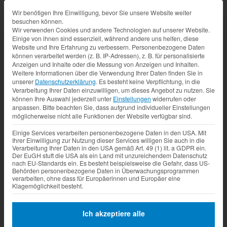
Datenschutz-Präferenz
Wir benötigen Ihre Einwilligung, bevor Sie unsere Website weiter
besuchen können.
Wir verwenden Cookies und andere Technologien auf unserer Website.
Einige von ihnen sind essenziell, während andere uns helfen, diese
Website und Ihre Erfahrung zu verbessern.
Personenbezogene Daten
können verarbeitet werden (z. B. IP-Adressen), z. B. für personalisierte
Anzeigen und Inhalte oder die Messung von Anzeigen und Inhalten.
Weitere Informationen über die Verwendung Ihrer Daten finden Sie in
unserer
Datenschutzerklärung
.
Es besteht keine Verpflichtung, in die
Verarbeitung Ihrer Daten einzuwilligen, um dieses Angebot zu nutzen.
Sie
können Ihre Auswahl jederzeit unter
Einstellungen
widerrufen oder
anpassen.
Bitte beachten Sie, dass aufgrund individueller Einstellungen
möglicherweise nicht alle Funktionen der Website verfügbar sind.
Einige Services verarbeiten personenbezogene Daten in den USA. Mit
Ihrer Einwilligung zur Nutzung dieser Services willigen Sie auch in die
Verarbeitung Ihrer Daten in den USA gemäß Art. 49 (1) lit. a GDPR ein.
Der EuGH stuft die USA als ein Land mit unzureichendem Datenschutz
nach EU-Standards ein. Es besteht beispielsweise die Gefahr, dass US-
Behörden personenbezogene Daten in Überwachungsprogrammen
verarbeiten, ohne dass für Europäerinnen und Europäer eine
Klagemöglichkeit besteht.
Ich akzeptiere alle