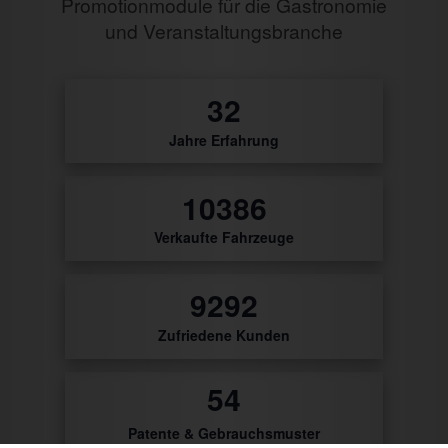
Promotionmodule für die Gastronomie
und Veranstaltungsbranche
0
Jahre Erfahrung
39
Verkaufte Fahrzeuge
9757
Zufriedene Kunden
56
Patente & Gebrauchsmuster