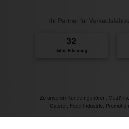
Ihr Partner für Verkaufsfah
1
Jahre Erfahrung
Zu unseren Kunden gehören: Getränke I
Caterer, Food Industrie, Promotio