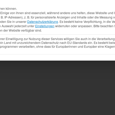
Aktuelles
Produkte
Mietfahrzeuge
Gebrauchtw
chen können.
inige von ihnen sind essenziell, während andere uns helfen, diese Website und I
. IP-Adressen), z. B. für personalisierte Anzeigen und Inhalte oder die Messung
nden Sie in unserer
Datenschutzerklärung
.
Es besteht keine Verpflichtung, in die V
e Auswahl jederzeit unter
Einstellungen
widerrufen oder anpassen.
Bitte beachten 
en der Website verfügbar sind.
r Einwilligung zur Nutzung dieser Services willigen Sie auch in die Verarbeitung 
 ein Land mit unzureichendem Datenschutz nach EU-Standards ein. Es besteht beis
ogrammen verarbeiten, ohne dass für Europäerinnen und Europäer eine Klagemö