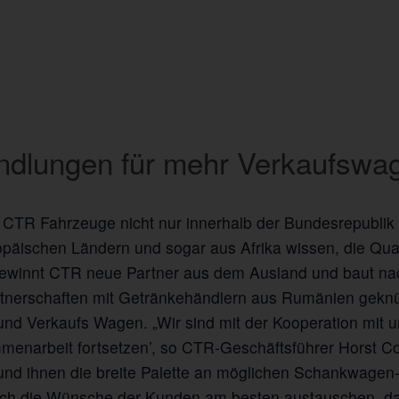
ndlungen für mehr Verkaufswa
 CTR Fahrzeuge nicht nur innerhalb der Bundesrepublik
äischen Ländern und sogar aus Afrika wissen, die Qualit
ewinnt CTR neue Partner aus dem Ausland und baut nac
nerschaften mit Getränkehändlern aus Rumänien geknüpf
nd Verkaufs Wagen. „Wir sind mit der Kooperation mit 
enarbeit fortsetzen’, so CTR-Geschäftsführer Horst Cor
 und ihnen die breite Palette an möglichen Schankwagen-
sich die Wünsche der Kunden am besten austauschen, d