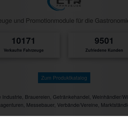
rzeuge und Promotionmodule für die Gastronom
571
533
Verkaufte Fahrzeuge
Zufriedene Kunden
Zum Produktkatalog
ndustrie, Brauereien, Getränkehandel, Weinhändler/Winz
nagenturen, Messebauer, Verbände/Vereine, Marktständl
Mit CTR-Fahrzeugtechnik unterwegs: