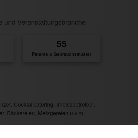
ie und Veranstaltungsbranche
3
Patente & Gebrauchsmuster
er, Cocktailcatering, Imbissbetreiber,
er, Bäckereien, Metzgereien u.v.m.