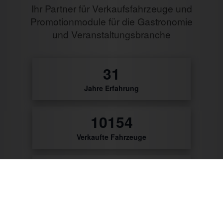
Ihr Partner für Verkaufsfahrzeuge und
Promotionmodule für die Gastronomie
und Veranstaltungsbranche
32
Jahre Erfahrung
10486
Verkaufte Fahrzeuge
9795
Zufriedene Kunden
56