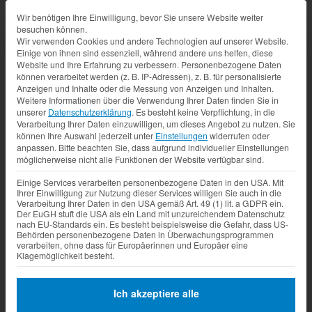
Datenschutz-Präferenz
Wir benötigen Ihre Einwilligung, bevor Sie unsere Website weiter
besuchen können.
Wir verwenden Cookies und andere Technologien auf unserer Website.
Einige von ihnen sind essenziell, während andere uns helfen, diese
Website und Ihre Erfahrung zu verbessern.
Personenbezogene Daten
können verarbeitet werden (z. B. IP-Adressen), z. B. für personalisierte
Anzeigen und Inhalte oder die Messung von Anzeigen und Inhalten.
Weitere Informationen über die Verwendung Ihrer Daten finden Sie in
unserer
Datenschutzerklärung
.
Es besteht keine Verpflichtung, in die
Verarbeitung Ihrer Daten einzuwilligen, um dieses Angebot zu nutzen.
Sie
können Ihre Auswahl jederzeit unter
Einstellungen
widerrufen oder
anpassen.
Bitte beachten Sie, dass aufgrund individueller Einstellungen
möglicherweise nicht alle Funktionen der Website verfügbar sind.
Einige Services verarbeiten personenbezogene Daten in den USA. Mit
Ihrer Einwilligung zur Nutzung dieser Services willigen Sie auch in die
Verarbeitung Ihrer Daten in den USA gemäß Art. 49 (1) lit. a GDPR ein.
Der EuGH stuft die USA als ein Land mit unzureichendem Datenschutz
nach EU-Standards ein. Es besteht beispielsweise die Gefahr, dass US-
Behörden personenbezogene Daten in Überwachungsprogrammen
verarbeiten, ohne dass für Europäerinnen und Europäer eine
Klagemöglichkeit besteht.
Ich akzeptiere alle