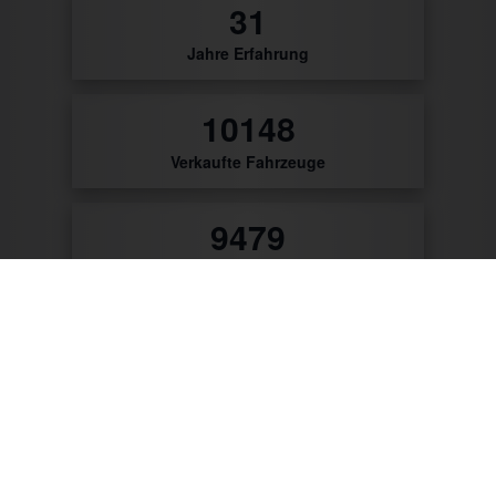
0
Jahre Erfahrung
0
Verkaufte Fahrzeuge
0
Zufriedene Kunden
57
Patente & Gebrauchsmuster
Zum Produktkatalog