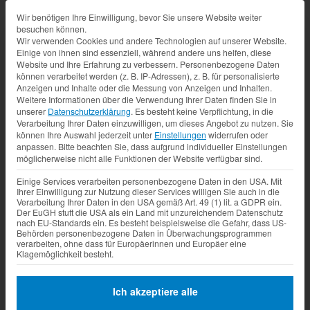
Datenschutz-Präferenz
Wir benötigen Ihre Einwilligung, bevor Sie unsere Website weiter
besuchen können.
Wir verwenden Cookies und andere Technologien auf unserer Website.
Einige von ihnen sind essenziell, während andere uns helfen, diese
Website und Ihre Erfahrung zu verbessern.
Personenbezogene Daten
können verarbeitet werden (z. B. IP-Adressen), z. B. für personalisierte
Anzeigen und Inhalte oder die Messung von Anzeigen und Inhalten.
Weitere Informationen über die Verwendung Ihrer Daten finden Sie in
unserer
Datenschutzerklärung
.
Es besteht keine Verpflichtung, in die
Verarbeitung Ihrer Daten einzuwilligen, um dieses Angebot zu nutzen.
Sie
können Ihre Auswahl jederzeit unter
Einstellungen
widerrufen oder
anpassen.
Bitte beachten Sie, dass aufgrund individueller Einstellungen
möglicherweise nicht alle Funktionen der Website verfügbar sind.
Einige Services verarbeiten personenbezogene Daten in den USA. Mit
Ihrer Einwilligung zur Nutzung dieser Services willigen Sie auch in die
Verarbeitung Ihrer Daten in den USA gemäß Art. 49 (1) lit. a GDPR ein.
Der EuGH stuft die USA als ein Land mit unzureichendem Datenschutz
nach EU-Standards ein. Es besteht beispielsweise die Gefahr, dass US-
Behörden personenbezogene Daten in Überwachungsprogrammen
verarbeiten, ohne dass für Europäerinnen und Europäer eine
Klagemöglichkeit besteht.
Ich akzeptiere alle