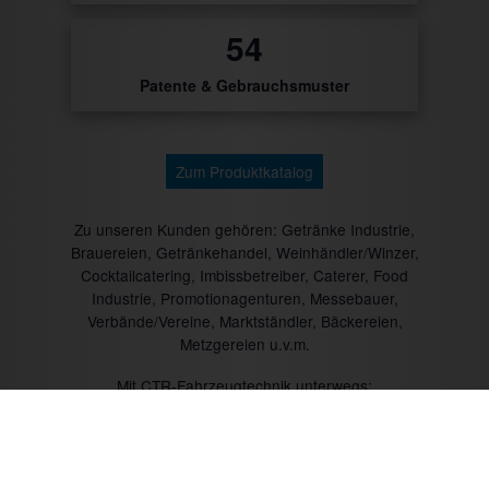
56
Patente & Gebrauchsmuster
Zum Produktkatalog
Zu unseren Kunden gehören: Getränke Industrie,
Brauereien, Getränkehandel, Weinhändler/Winzer,
Cocktailcatering, Imbissbetreiber, Caterer, Food
Industrie, Promotionagenturen, Messebauer,
Verbände/Vereine, Marktständler, Bäckereien,
Metzgereien u.v.m.
Mit CTR-Fahrzeugtechnik unterwegs: