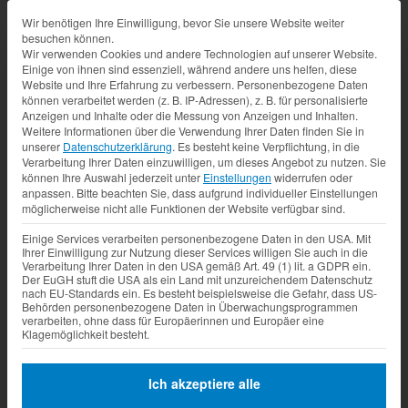
Datenschutz-Präferenz
Wir benötigen Ihre Einwilligung, bevor Sie unsere Website weiter
besuchen können.
Wir verwenden Cookies und andere Technologien auf unserer Website.
Einige von ihnen sind essenziell, während andere uns helfen, diese
Website und Ihre Erfahrung zu verbessern.
Personenbezogene Daten
können verarbeitet werden (z. B. IP-Adressen), z. B. für personalisierte
Anzeigen und Inhalte oder die Messung von Anzeigen und Inhalten.
Weitere Informationen über die Verwendung Ihrer Daten finden Sie in
unserer
Datenschutzerklärung
.
Es besteht keine Verpflichtung, in die
Verarbeitung Ihrer Daten einzuwilligen, um dieses Angebot zu nutzen.
Sie
können Ihre Auswahl jederzeit unter
Einstellungen
widerrufen oder
anpassen.
Bitte beachten Sie, dass aufgrund individueller Einstellungen
möglicherweise nicht alle Funktionen der Website verfügbar sind.
Einige Services verarbeiten personenbezogene Daten in den USA. Mit
Ihrer Einwilligung zur Nutzung dieser Services willigen Sie auch in die
Verarbeitung Ihrer Daten in den USA gemäß Art. 49 (1) lit. a GDPR ein.
Der EuGH stuft die USA als ein Land mit unzureichendem Datenschutz
nach EU-Standards ein. Es besteht beispielsweise die Gefahr, dass US-
Behörden personenbezogene Daten in Überwachungsprogrammen
verarbeiten, ohne dass für Europäerinnen und Europäer eine
Klagemöglichkeit besteht.
Ich akzeptiere alle