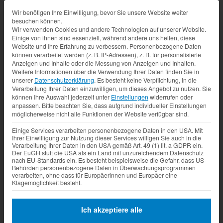
Datenschutz-Präferenz
Wir benötigen Ihre Einwilligung, bevor Sie unsere Website weiter
besuchen können.
Wir verwenden Cookies und andere Technologien auf unserer Website.
Einige von ihnen sind essenziell, während andere uns helfen, diese
Website und Ihre Erfahrung zu verbessern.
Personenbezogene Daten
können verarbeitet werden (z. B. IP-Adressen), z. B. für personalisierte
Anzeigen und Inhalte oder die Messung von Anzeigen und Inhalten.
Weitere Informationen über die Verwendung Ihrer Daten finden Sie in
unserer
Datenschutzerklärung
.
Es besteht keine Verpflichtung, in die
Verarbeitung Ihrer Daten einzuwilligen, um dieses Angebot zu nutzen.
Sie
können Ihre Auswahl jederzeit unter
Einstellungen
widerrufen oder
anpassen.
Bitte beachten Sie, dass aufgrund individueller Einstellungen
möglicherweise nicht alle Funktionen der Website verfügbar sind.
Einige Services verarbeiten personenbezogene Daten in den USA. Mit
Ihrer Einwilligung zur Nutzung dieser Services willigen Sie auch in die
Verarbeitung Ihrer Daten in den USA gemäß Art. 49 (1) lit. a GDPR ein.
Der EuGH stuft die USA als ein Land mit unzureichendem Datenschutz
nach EU-Standards ein. Es besteht beispielsweise die Gefahr, dass US-
Behörden personenbezogene Daten in Überwachungsprogrammen
verarbeiten, ohne dass für Europäerinnen und Europäer eine
Klagemöglichkeit besteht.
Ich akzeptiere alle