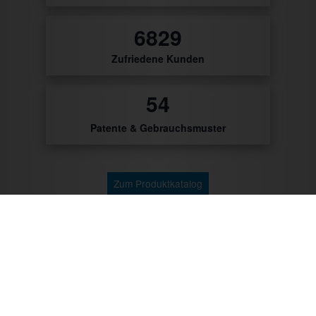
8125
Zufriedene Kunden
56
Patente & Gebrauchsmuster
Zum Produktkatalog
Zu unseren Kunden gehören: Getränke Industrie,
Brauereien, Getränkehandel, Weinhändler/Winzer,
Cocktailcatering, Imbissbetreiber, Caterer, Food
Industrie, Promotionagenturen, Messebauer,
Verbände/Vereine, Marktständler, Bäckereien,
Metzgereien u.v.m.