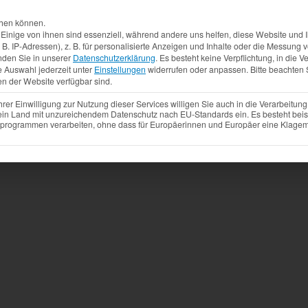
Aktuelles
Produkte
Mietfahrzeuge
Gebrauchtw
chen können.
inige von ihnen sind essenziell, während andere uns helfen, diese Website und I
. IP-Adressen), z. B. für personalisierte Anzeigen und Inhalte oder die Messung
nden Sie in unserer
Datenschutzerklärung
.
Es besteht keine Verpflichtung, in die V
e Auswahl jederzeit unter
Einstellungen
widerrufen oder anpassen.
Bitte beachten 
en der Website verfügbar sind.
r Einwilligung zur Nutzung dieser Services willigen Sie auch in die Verarbeitung 
 ein Land mit unzureichendem Datenschutz nach EU-Standards ein. Es besteht beis
ogrammen verarbeiten, ohne dass für Europäerinnen und Europäer eine Klagemö