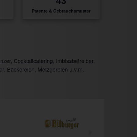
54
Patente & Gebrauchsmuster
er, Cocktailcatering, Imbissbetreiber,
er, Bäckereien, Metzgereien u.v.m.