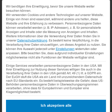
Datenschutz-Präferenz
Wir benötigen Ihre Einwilligung, bevor Sie unsere Website weiter
besuchen können.
Wir verwenden Cookies und andere Technologien auf unserer Website.
Einige von ihnen sind essenziell, während andere uns helfen, diese
Website und Ihre Erfahrung zu verbessern.
Personenbezogene Daten
können verarbeitet werden (z. B. IP-Adressen), z. B. für personalisierte
Anzeigen und Inhalte oder die Messung von Anzeigen und Inhalten.
Weitere Informationen über die Verwendung Ihrer Daten finden Sie in
unserer
Datenschutzerklärung
.
Es besteht keine Verpflichtung, in die
Verarbeitung Ihrer Daten einzuwilligen, um dieses Angebot zu nutzen.
Sie
können Ihre Auswahl jederzeit unter
Einstellungen
widerrufen oder
anpassen.
Bitte beachten Sie, dass aufgrund individueller Einstellungen
möglicherweise nicht alle Funktionen der Website verfügbar sind.
Einige Services verarbeiten personenbezogene Daten in den USA. Mit
Ihrer Einwilligung zur Nutzung dieser Services willigen Sie auch in die
Verarbeitung Ihrer Daten in den USA gemäß Art. 49 (1) lit. a GDPR ein.
Der EuGH stuft die USA als ein Land mit unzureichendem Datenschutz
nach EU-Standards ein. Es besteht beispielsweise die Gefahr, dass US-
Behörden personenbezogene Daten in Überwachungsprogrammen
verarbeiten, ohne dass für Europäerinnen und Europäer eine
Klagemöglichkeit besteht.
Ich akzeptiere alle