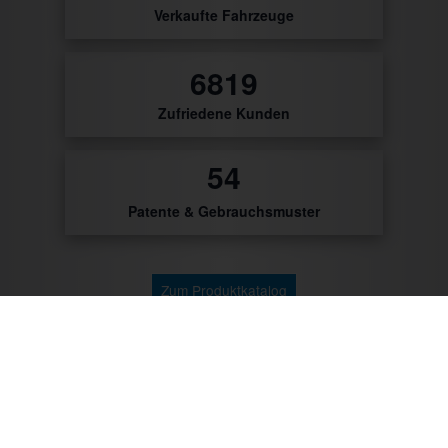
Verkaufte Fahrzeuge
8183
Zufriedene Kunden
56
Patente & Gebrauchsmuster
Zum Produktkatalog
Zu unseren Kunden gehören: Getränke Industrie,
Brauereien, Getränkehandel, Weinhändler/Winzer,
Cocktailcatering, Imbissbetreiber, Caterer, Food
Industrie, Promotionagenturen, Messebauer,
Verbände/Vereine, Marktständler, Bäckereien,
Metzgereien u.v.m.