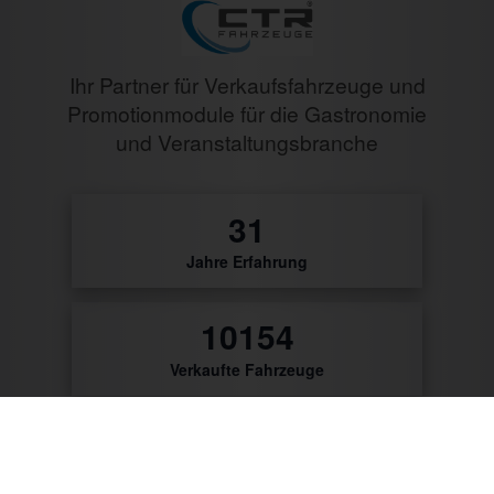
Ihr Partner für Verkaufsfahrzeuge und
Promotionmodule für die Gastronomie
und Veranstaltungsbranche
0
Jahre Erfahrung
0
Verkaufte Fahrzeuge
9796
Zufriedene Kunden