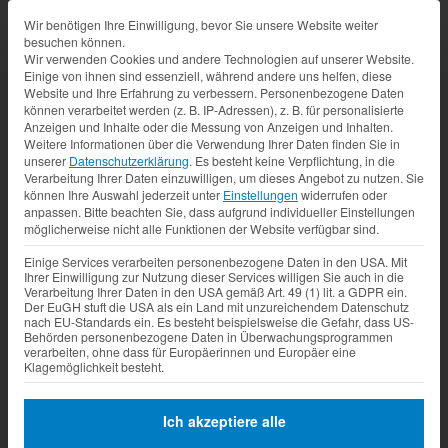
Datenschutz-Präferenz
Wir benötigen Ihre Einwilligung, bevor Sie unsere Website weiter
besuchen können.
Wir verwenden Cookies und andere Technologien auf unserer Website.
Einige von ihnen sind essenziell, während andere uns helfen, diese
Website und Ihre Erfahrung zu verbessern.
Personenbezogene Daten
können verarbeitet werden (z. B. IP-Adressen), z. B. für personalisierte
Anzeigen und Inhalte oder die Messung von Anzeigen und Inhalten.
Weitere Informationen über die Verwendung Ihrer Daten finden Sie in
unserer
Datenschutzerklärung
.
Es besteht keine Verpflichtung, in die
Verarbeitung Ihrer Daten einzuwilligen, um dieses Angebot zu nutzen.
Sie
können Ihre Auswahl jederzeit unter
Einstellungen
widerrufen oder
anpassen.
Bitte beachten Sie, dass aufgrund individueller Einstellungen
möglicherweise nicht alle Funktionen der Website verfügbar sind.
Einige Services verarbeiten personenbezogene Daten in den USA. Mit
Ihrer Einwilligung zur Nutzung dieser Services willigen Sie auch in die
Verarbeitung Ihrer Daten in den USA gemäß Art. 49 (1) lit. a GDPR ein.
Der EuGH stuft die USA als ein Land mit unzureichendem Datenschutz
nach EU-Standards ein. Es besteht beispielsweise die Gefahr, dass US-
Behörden personenbezogene Daten in Überwachungsprogrammen
verarbeiten, ohne dass für Europäerinnen und Europäer eine
Klagemöglichkeit besteht.
Ich akzeptiere alle