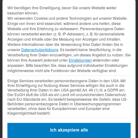
Datenschutz-Präferenz
Wir benötigen Ihre Einwilligung, bevor Sie unsere Website weiter
besuchen können.
Wir verwenden Cookies und andere Technologien auf unserer Website.
Einige von ihnen sind essenziell, während andere uns helfen, diese
Website und Ihre Erfahrung zu verbessern.
Personenbezogene Daten
können verarbeitet werden (z. B. IP-Adressen), z. B. für personalisierte
Anzeigen und Inhalte oder die Messung von Anzeigen und Inhalten.
Weitere Informationen über die Verwendung Ihrer Daten finden Sie in
unserer
Datenschutzerklärung
.
Es besteht keine Verpflichtung, in die
Verarbeitung Ihrer Daten einzuwilligen, um dieses Angebot zu nutzen.
Sie
können Ihre Auswahl jederzeit unter
Einstellungen
widerrufen oder
anpassen.
Bitte beachten Sie, dass aufgrund individueller Einstellungen
möglicherweise nicht alle Funktionen der Website verfügbar sind.
Einige Services verarbeiten personenbezogene Daten in den USA. Mit
Ihrer Einwilligung zur Nutzung dieser Services willigen Sie auch in die
Verarbeitung Ihrer Daten in den USA gemäß Art. 49 (1) lit. a GDPR ein.
Der EuGH stuft die USA als ein Land mit unzureichendem Datenschutz
nach EU-Standards ein. Es besteht beispielsweise die Gefahr, dass US-
Behörden personenbezogene Daten in Überwachungsprogrammen
verarbeiten, ohne dass für Europäerinnen und Europäer eine
Klagemöglichkeit besteht.
Ich akzeptiere alle