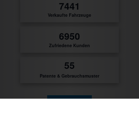
8735
Verkaufte Fahrzeuge
8160
Zufriedene Kunden
56
Patente & Gebrauchsmuster
Zum Produktkatalog
Zu unseren Kunden gehören: Getränke Industrie,
Brauereien, Getränkehandel, Weinhändler/Winzer,
Cocktailcatering, Imbissbetreiber, Caterer, Food
Industrie, Promotionagenturen, Messebauer,