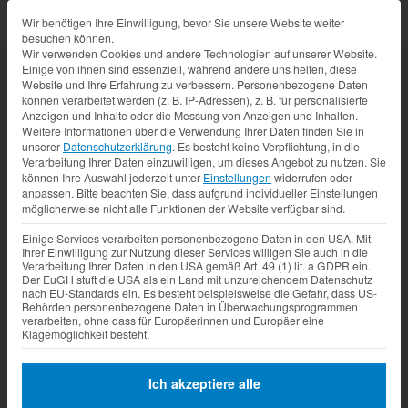
Datenschutz-Präferenz
Wir benötigen Ihre Einwilligung, bevor Sie unsere Website weiter
besuchen können.
Wir verwenden Cookies und andere Technologien auf unserer Website.
Einige von ihnen sind essenziell, während andere uns helfen, diese
Website und Ihre Erfahrung zu verbessern.
Personenbezogene Daten
können verarbeitet werden (z. B. IP-Adressen), z. B. für personalisierte
Anzeigen und Inhalte oder die Messung von Anzeigen und Inhalten.
Weitere Informationen über die Verwendung Ihrer Daten finden Sie in
unserer
Datenschutzerklärung
.
Es besteht keine Verpflichtung, in die
Verarbeitung Ihrer Daten einzuwilligen, um dieses Angebot zu nutzen.
Sie
können Ihre Auswahl jederzeit unter
Einstellungen
widerrufen oder
anpassen.
Bitte beachten Sie, dass aufgrund individueller Einstellungen
möglicherweise nicht alle Funktionen der Website verfügbar sind.
Einige Services verarbeiten personenbezogene Daten in den USA. Mit
Ihrer Einwilligung zur Nutzung dieser Services willigen Sie auch in die
Verarbeitung Ihrer Daten in den USA gemäß Art. 49 (1) lit. a GDPR ein.
Der EuGH stuft die USA als ein Land mit unzureichendem Datenschutz
nach EU-Standards ein. Es besteht beispielsweise die Gefahr, dass US-
Behörden personenbezogene Daten in Überwachungsprogrammen
verarbeiten, ohne dass für Europäerinnen und Europäer eine
Klagemöglichkeit besteht.
Ich akzeptiere alle