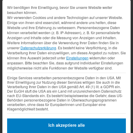
Datenschutz-Präferenz
Wir benötigen Ihre Einwilligung, bevor Sie unsere Website weiter
besuchen können.
Wir verwenden Cookies und andere Technologien auf unserer Website.
Einige von ihnen sind essenziell, während andere uns helfen, diese
Website und Ihre Erfahrung zu verbessern.
Personenbezogene Daten
können verarbeitet werden (z. B. IP-Adressen), z. B. für personalisierte
Anzeigen und Inhalte oder die Messung von Anzeigen und Inhalten.
Weitere Informationen über die Verwendung Ihrer Daten finden Sie in
unserer
Datenschutzerklärung
.
Es besteht keine Verpflichtung, in die
Verarbeitung Ihrer Daten einzuwilligen, um dieses Angebot zu nutzen.
Sie
können Ihre Auswahl jederzeit unter
Einstellungen
widerrufen oder
anpassen.
Bitte beachten Sie, dass aufgrund individueller Einstellungen
möglicherweise nicht alle Funktionen der Website verfügbar sind.
Einige Services verarbeiten personenbezogene Daten in den USA. Mit
Ihrer Einwilligung zur Nutzung dieser Services willigen Sie auch in die
Verarbeitung Ihrer Daten in den USA gemäß Art. 49 (1) lit. a GDPR ein.
Der EuGH stuft die USA als ein Land mit unzureichendem Datenschutz
nach EU-Standards ein. Es besteht beispielsweise die Gefahr, dass US-
Behörden personenbezogene Daten in Überwachungsprogrammen
verarbeiten, ohne dass für Europäerinnen und Europäer eine
Klagemöglichkeit besteht.
Ich akzeptiere alle