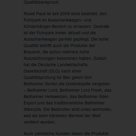
Qualitätsanspruch.
Roald Pauli ist seit 2009 stets bestrebt, den
Fuhrpark im Ausschankwagen- und
Kühlanhänger-Bereich zu erneuern. Deshalb
ist der Fuhrpark immer aktuell und die
Ausschankwagen perfekt gepflegt. Die hohe
Qualität betrifft auch die Produkte der
Brauerei, die schon mehrere hohe
Auszeichnungen bekommen haben. Zuletzt
hat die Deutsche Landwirtschafts-
Gesellschaft (DLG) nach einer
Qualitätsprüfung für Bier gleich fünf
Bellheimer Sorten die Goldmedaille vergeben
– Bellheimer Lord, Bellheimer Lord Fresh, das
Bellheimer Hefeweizen, das Bellheimer Edel-
Export und das traditionsreiche Bellheimer
Silberpils. Die Bestnoten sind umso wertvoller,
weil sie beim härtesten Biertest der Welt
verdient wurden.
Auch zahlreiche Kunden lieben die Produkte