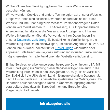
Datenschutz-Präferenz
Wir benötigen Ihre Einwilligung, bevor Sie unsere Website weiter
besuchen können.
Wir verwenden Cookies und andere Technologien auf unserer Website.
Einige von ihnen sind essenziell, während andere uns helfen, diese
Website und Ihre Erfahrung zu verbessern.
Personenbezogene Daten
können verarbeitet werden (z. B. IP-Adressen), z. B. für personalisierte
Anzeigen und Inhalte oder die Messung von Anzeigen und Inhalten.
Weitere Informationen über die Verwendung Ihrer Daten finden Sie in
unserer
Datenschutzerklärung
.
Es besteht keine Verpflichtung, in die
Verarbeitung Ihrer Daten einzuwilligen, um dieses Angebot zu nutzen.
Sie
können Ihre Auswahl jederzeit unter
Einstellungen
widerrufen oder
anpassen.
Bitte beachten Sie, dass aufgrund individueller Einstellungen
möglicherweise nicht alle Funktionen der Website verfügbar sind.
Einige Services verarbeiten personenbezogene Daten in den USA. Mit
Ihrer Einwilligung zur Nutzung dieser Services willigen Sie auch in die
Verarbeitung Ihrer Daten in den USA gemäß Art. 49 (1) lit. a GDPR ein.
Der EuGH stuft die USA als ein Land mit unzureichendem Datenschutz
nach EU-Standards ein. Es besteht beispielsweise die Gefahr, dass US-
Behörden personenbezogene Daten in Überwachungsprogrammen
verarbeiten, ohne dass für Europäerinnen und Europäer eine
Klagemöglichkeit besteht.
Ich akzeptiere alle