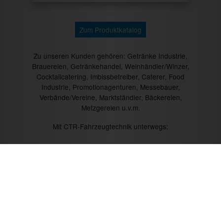
Zum Produktkatalog
Zu unseren Kunden gehören: Getränke Industrie,
Brauereien, Getränkehandel, Weinhändler/Winzer,
Cocktailcatering, Imbissbetreiber, Caterer, Food
Industrie, Promotionagenturen, Messebauer,
Verbände/Vereine, Marktständler, Bäckereien,
Metzgereien u.v.m.
Mit CTR-Fahrzeugtechnik unterwegs:
Prev
Next