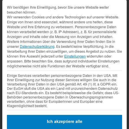
Datenschutz-Präferenz
Wir benötigen Ihre Einwilligung, bevor Sie unsere Website weiter
besuchen können.
Wir verwenden Cookies und andere Technologien auf unserer Website.
Einige von ihnen sind essenziell, während andere uns helfen, diese
Website und Ihre Erfahrung zu verbessern.
Personenbezogene Daten
können verarbeitet werden (z. B. IP-Adressen), z. B. für personalisierte
Anzeigen und Inhalte oder die Messung von Anzeigen und Inhalten.
Weitere Informationen über die Verwendung Ihrer Daten finden Sie in
unserer
Datenschutzerklärung
.
Es besteht keine Verpflichtung, in die
Verarbeitung Ihrer Daten einzuwilligen, um dieses Angebot zu nutzen.
Sie
können Ihre Auswahl jederzeit unter
Einstellungen
widerrufen oder
anpassen.
Bitte beachten Sie, dass aufgrund individueller Einstellungen
möglicherweise nicht alle Funktionen der Website verfügbar sind.
Einige Services verarbeiten personenbezogene Daten in den USA. Mit
Ihrer Einwilligung zur Nutzung dieser Services willigen Sie auch in die
Verarbeitung Ihrer Daten in den USA gemäß Art. 49 (1) lit. a GDPR ein.
Der EuGH stuft die USA als ein Land mit unzureichendem Datenschutz
nach EU-Standards ein. Es besteht beispielsweise die Gefahr, dass US-
Behörden personenbezogene Daten in Überwachungsprogrammen
verarbeiten, ohne dass für Europäerinnen und Europäer eine
Klagemöglichkeit besteht.
Ich akzeptiere alle