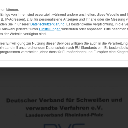
Aktuelles
Produkte
Mietfahrzeuge
Gebrauchtw
chen können.
inige von ihnen sind essenziell, während andere uns helfen, diese Website und I
. IP-Adressen), z. B. für personalisierte Anzeigen und Inhalte oder die Messung
nden Sie in unserer
Datenschutzerklärung
.
Es besteht keine Verpflichtung, in die V
e Auswahl jederzeit unter
Einstellungen
widerrufen oder anpassen.
Bitte beachten 
en der Website verfügbar sind.
r Einwilligung zur Nutzung dieser Services willigen Sie auch in die Verarbeitung 
 ein Land mit unzureichendem Datenschutz nach EU-Standards ein. Es besteht beis
ogrammen verarbeiten, ohne dass für Europäerinnen und Europäer eine Klagemö