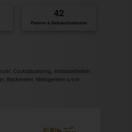
54
Patente & Gebrauchsmuster
er, Cocktailcatering, Imbissbetreiber,
er, Bäckereien, Metzgereien u.v.m.