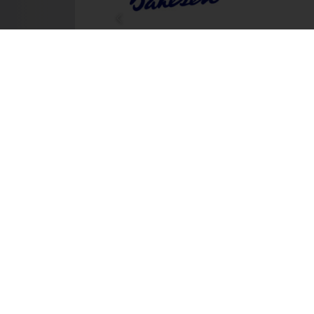
Prev
Mo.
Wir
Bisher