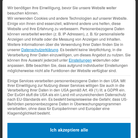
Datenschutz-Präferenz
Wir benötigen Ihre Einwilligung, bevor Sie unsere Website weiter
besuchen können.
Wir verwenden Cookies und andere Technologien auf unserer Website.
Einige von ihnen sind essenziell, während andere uns helfen, diese
Website und Ihre Erfahrung zu verbessern.
Personenbezogene Daten
können verarbeitet werden (z. B. IP-Adressen), z. B. für personalisierte
Anzeigen und Inhalte oder die Messung von Anzeigen und Inhalten.
Weitere Informationen über die Verwendung Ihrer Daten finden Sie in
unserer
Datenschutzerklärung
.
Es besteht keine Verpflichtung, in die
Verarbeitung Ihrer Daten einzuwilligen, um dieses Angebot zu nutzen.
Sie
können Ihre Auswahl jederzeit unter
Einstellungen
widerrufen oder
anpassen.
Bitte beachten Sie, dass aufgrund individueller Einstellungen
möglicherweise nicht alle Funktionen der Website verfügbar sind.
Einige Services verarbeiten personenbezogene Daten in den USA. Mit
Ihrer Einwilligung zur Nutzung dieser Services willigen Sie auch in die
Verarbeitung Ihrer Daten in den USA gemäß Art. 49 (1) lit. a GDPR ein.
Der EuGH stuft die USA als ein Land mit unzureichendem Datenschutz
nach EU-Standards ein. Es besteht beispielsweise die Gefahr, dass US-
Behörden personenbezogene Daten in Überwachungsprogrammen
verarbeiten, ohne dass für Europäerinnen und Europäer eine
Klagemöglichkeit besteht.
Ich akzeptiere alle