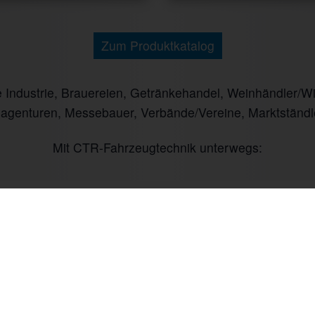
Zum Produktkatalog
ndustrie, Brauereien, Getränkehandel, Weinhändler/Winz
nagenturen, Messebauer, Verbände/Vereine, Marktständl
Mit CTR-Fahrzeugtechnik unterwegs: