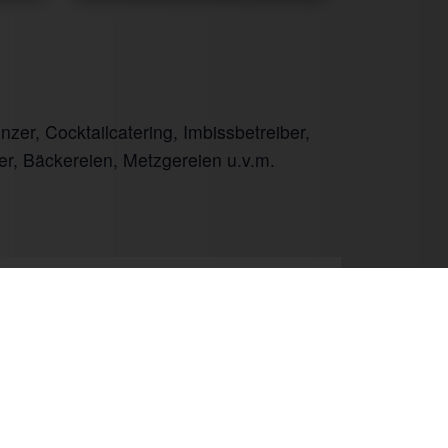
er, Cocktailcatering, Imbissbetreiber,
er, Bäckereien, Metzgereien u.v.m.
Next