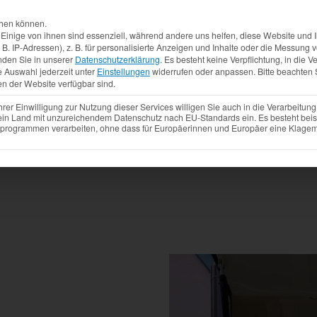
Aktuelles
Produkte
Mietfahrzeuge
Gebrauchtw
chen können.
inige von ihnen sind essenziell, während andere uns helfen, diese Website und I
. IP-Adressen), z. B. für personalisierte Anzeigen und Inhalte oder die Messung
nden Sie in unserer
Datenschutzerklärung
.
Es besteht keine Verpflichtung, in die V
e Auswahl jederzeit unter
Einstellungen
widerrufen oder anpassen.
Bitte beachten 
en der Website verfügbar sind.
r Einwilligung zur Nutzung dieser Services willigen Sie auch in die Verarbeitung 
 ein Land mit unzureichendem Datenschutz nach EU-Standards ein. Es besteht beis
ogrammen verarbeiten, ohne dass für Europäerinnen und Europäer eine Klagemö