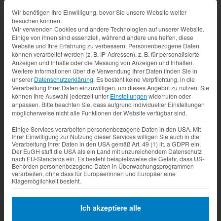
Datenschutz-Präferenz
Wir benötigen Ihre Einwilligung, bevor Sie unsere Website weiter
besuchen können.
Wir verwenden Cookies und andere Technologien auf unserer Website.
Einige von ihnen sind essenziell, während andere uns helfen, diese
Website und Ihre Erfahrung zu verbessern.
Personenbezogene Daten
können verarbeitet werden (z. B. IP-Adressen), z. B. für personalisierte
Anzeigen und Inhalte oder die Messung von Anzeigen und Inhalten.
Weitere Informationen über die Verwendung Ihrer Daten finden Sie in
unserer
Datenschutzerklärung
.
Es besteht keine Verpflichtung, in die
Verarbeitung Ihrer Daten einzuwilligen, um dieses Angebot zu nutzen.
Sie
können Ihre Auswahl jederzeit unter
Einstellungen
widerrufen oder
anpassen.
Bitte beachten Sie, dass aufgrund individueller Einstellungen
möglicherweise nicht alle Funktionen der Website verfügbar sind.
Einige Services verarbeiten personenbezogene Daten in den USA. Mit
Ihrer Einwilligung zur Nutzung dieser Services willigen Sie auch in die
Verarbeitung Ihrer Daten in den USA gemäß Art. 49 (1) lit. a GDPR ein.
Der EuGH stuft die USA als ein Land mit unzureichendem Datenschutz
nach EU-Standards ein. Es besteht beispielsweise die Gefahr, dass US-
Behörden personenbezogene Daten in Überwachungsprogrammen
verarbeiten, ohne dass für Europäerinnen und Europäer eine
Klagemöglichkeit besteht.
Ich akzeptiere alle