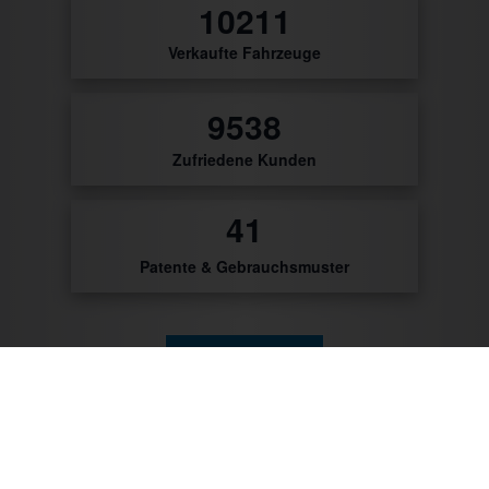
10481
Verkaufte Fahrzeuge
9790
Zufriedene Kunden
47
Patente & Gebrauchsmuster
Zum Produktkatalog
Zu unseren Kunden gehören: Getränke Industrie,
Brauereien, Getränkehandel, Weinhändler/Winzer,
Cocktailcatering, Imbissbetreiber, Caterer, Food
Industrie, Promotionagenturen, Messebauer,