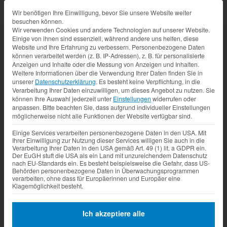
Datenschutz-Präferenz
Wir benötigen Ihre Einwilligung, bevor Sie unsere Website weiter
besuchen können.
Wir verwenden Cookies und andere Technologien auf unserer Website.
Einige von ihnen sind essenziell, während andere uns helfen, diese
Website und Ihre Erfahrung zu verbessern.
Personenbezogene Daten
können verarbeitet werden (z. B. IP-Adressen), z. B. für personalisierte
Anzeigen und Inhalte oder die Messung von Anzeigen und Inhalten.
Weitere Informationen über die Verwendung Ihrer Daten finden Sie in
unserer
Datenschutzerklärung
.
Es besteht keine Verpflichtung, in die
Verarbeitung Ihrer Daten einzuwilligen, um dieses Angebot zu nutzen.
Sie
können Ihre Auswahl jederzeit unter
Einstellungen
widerrufen oder
anpassen.
Bitte beachten Sie, dass aufgrund individueller Einstellungen
möglicherweise nicht alle Funktionen der Website verfügbar sind.
Einige Services verarbeiten personenbezogene Daten in den USA. Mit
Ihrer Einwilligung zur Nutzung dieser Services willigen Sie auch in die
Verarbeitung Ihrer Daten in den USA gemäß Art. 49 (1) lit. a GDPR ein.
Der EuGH stuft die USA als ein Land mit unzureichendem Datenschutz
nach EU-Standards ein. Es besteht beispielsweise die Gefahr, dass US-
Behörden personenbezogene Daten in Überwachungsprogrammen
verarbeiten, ohne dass für Europäerinnen und Europäer eine
Klagemöglichkeit besteht.
Ich akzeptiere alle