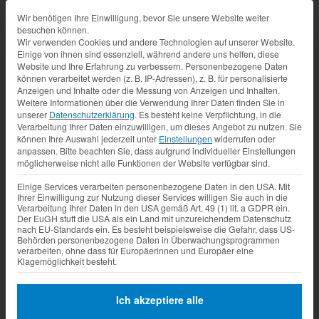
Datenschutz-Präferenz
Wir benötigen Ihre Einwilligung, bevor Sie unsere Website weiter
besuchen können.
Wir verwenden Cookies und andere Technologien auf unserer Website.
Einige von ihnen sind essenziell, während andere uns helfen, diese
Website und Ihre Erfahrung zu verbessern.
Personenbezogene Daten
können verarbeitet werden (z. B. IP-Adressen), z. B. für personalisierte
Anzeigen und Inhalte oder die Messung von Anzeigen und Inhalten.
Weitere Informationen über die Verwendung Ihrer Daten finden Sie in
unserer
Datenschutzerklärung
.
Es besteht keine Verpflichtung, in die
Verarbeitung Ihrer Daten einzuwilligen, um dieses Angebot zu nutzen.
Sie
können Ihre Auswahl jederzeit unter
Einstellungen
widerrufen oder
anpassen.
Bitte beachten Sie, dass aufgrund individueller Einstellungen
möglicherweise nicht alle Funktionen der Website verfügbar sind.
Einige Services verarbeiten personenbezogene Daten in den USA. Mit
Ihrer Einwilligung zur Nutzung dieser Services willigen Sie auch in die
Verarbeitung Ihrer Daten in den USA gemäß Art. 49 (1) lit. a GDPR ein.
Der EuGH stuft die USA als ein Land mit unzureichendem Datenschutz
nach EU-Standards ein. Es besteht beispielsweise die Gefahr, dass US-
Behörden personenbezogene Daten in Überwachungsprogrammen
verarbeiten, ohne dass für Europäerinnen und Europäer eine
Klagemöglichkeit besteht.
Ich akzeptiere alle