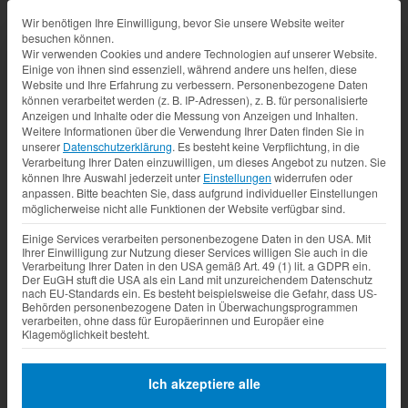
Datenschutz-Präferenz
Wir benötigen Ihre Einwilligung, bevor Sie unsere Website weiter
besuchen können.
Wir verwenden Cookies und andere Technologien auf unserer Website.
Einige von ihnen sind essenziell, während andere uns helfen, diese
Website und Ihre Erfahrung zu verbessern.
Personenbezogene Daten
können verarbeitet werden (z. B. IP-Adressen), z. B. für personalisierte
Anzeigen und Inhalte oder die Messung von Anzeigen und Inhalten.
Weitere Informationen über die Verwendung Ihrer Daten finden Sie in
unserer
Datenschutzerklärung
.
Es besteht keine Verpflichtung, in die
Verarbeitung Ihrer Daten einzuwilligen, um dieses Angebot zu nutzen.
Sie
können Ihre Auswahl jederzeit unter
Einstellungen
widerrufen oder
anpassen.
Bitte beachten Sie, dass aufgrund individueller Einstellungen
möglicherweise nicht alle Funktionen der Website verfügbar sind.
Einige Services verarbeiten personenbezogene Daten in den USA. Mit
Ihrer Einwilligung zur Nutzung dieser Services willigen Sie auch in die
Verarbeitung Ihrer Daten in den USA gemäß Art. 49 (1) lit. a GDPR ein.
Der EuGH stuft die USA als ein Land mit unzureichendem Datenschutz
nach EU-Standards ein. Es besteht beispielsweise die Gefahr, dass US-
Behörden personenbezogene Daten in Überwachungsprogrammen
verarbeiten, ohne dass für Europäerinnen und Europäer eine
Klagemöglichkeit besteht.
Ich akzeptiere alle