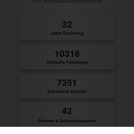
und Veranstaltungsbranche
0
Jahre Erfahrung
12
Verkaufte Fahrzeuge
8595
Zufriedene Kunden
50
Patente & Gebrauchsmuster