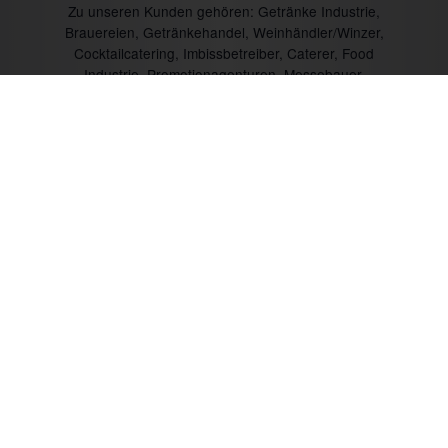
Zu unseren Kunden gehören: Getränke Industrie,
Brauereien, Getränkehandel, Weinhändler/Winzer,
Cocktailcatering, Imbissbetreiber, Caterer, Food
Industrie, Promotionagenturen, Messebauer,
Verbände/Vereine, Marktständler, Bäckereien,
Metzgereien u.v.m.
Mit CTR-Fahrzeugtechnik unterwegs:
Prev
Next
Mo. bis Fr. 09:00 bis 18:00 Uhr
+49 (0) 6535 9394-0