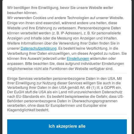
Datenschutz-Präferenz
Wir benötigen Ihre Einwilligung, bevor Sie unsere Website weiter
besuchen können.
Wir verwenden Cookies und andere Technologien auf unserer Website.
Einige von ihnen sind essenziell, während andere uns helfen, diese
Website und Ihre Erfahrung zu verbessern.
Personenbezogene Daten
können verarbeitet werden (z. B. IP-Adressen), z. B. für personalisierte
Anzeigen und Inhalte oder die Messung von Anzeigen und Inhalten.
Weitere Informationen über die Verwendung Ihrer Daten finden Sie in
unserer
Datenschutzerklärung
.
Es besteht keine Verpflichtung, in die
Verarbeitung Ihrer Daten einzuwilligen, um dieses Angebot zu nutzen.
Sie
können Ihre Auswahl jederzeit unter
Einstellungen
widerrufen oder
anpassen.
Bitte beachten Sie, dass aufgrund individueller Einstellungen
möglicherweise nicht alle Funktionen der Website verfügbar sind.
Einige Services verarbeiten personenbezogene Daten in den USA. Mit
Ihrer Einwilligung zur Nutzung dieser Services willigen Sie auch in die
Verarbeitung Ihrer Daten in den USA gemäß Art. 49 (1) lit. a GDPR ein.
Der EuGH stuft die USA als ein Land mit unzureichendem Datenschutz
nach EU-Standards ein. Es besteht beispielsweise die Gefahr, dass US-
Behörden personenbezogene Daten in Überwachungsprogrammen
verarbeiten, ohne dass für Europäerinnen und Europäer eine
Klagemöglichkeit besteht.
Ich akzeptiere alle