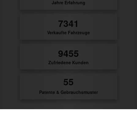
Jahre Erfahrung
8792
Verkaufte Fahrzeuge
9791
Zufriedene Kunden
56
Patente & Gebrauchsmuster
Zum Produktkatalog
Zu unseren Kunden gehören: Getränke Industrie,