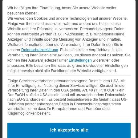
Datenschutz-Präferenz
Wir benötigen Ihre Einwilligung, bevor Sie unsere Website weiter
besuchen können.
Wir verwenden Cookies und andere Technologien auf unserer Website.
Einige von ihnen sind essenziell, während andere uns helfen, diese
Website und Ihre Erfahrung zu verbessern.
Personenbezogene Daten
können verarbeitet werden (z. B. IP-Adressen), z. B. für personalisierte
Anzeigen und Inhalte oder die Messung von Anzeigen und Inhalten.
Weitere Informationen über die Verwendung Ihrer Daten finden Sie in
unserer
Datenschutzerklärung
.
Es besteht keine Verpflichtung, in die
Verarbeitung Ihrer Daten einzuwilligen, um dieses Angebot zu nutzen.
Sie
können Ihre Auswahl jederzeit unter
Einstellungen
widerrufen oder
anpassen.
Bitte beachten Sie, dass aufgrund individueller Einstellungen
möglicherweise nicht alle Funktionen der Website verfügbar sind.
Einige Services verarbeiten personenbezogene Daten in den USA. Mit
Ihrer Einwilligung zur Nutzung dieser Services willigen Sie auch in die
Verarbeitung Ihrer Daten in den USA gemäß Art. 49 (1) lit. a GDPR ein.
Der EuGH stuft die USA als ein Land mit unzureichendem Datenschutz
nach EU-Standards ein. Es besteht beispielsweise die Gefahr, dass US-
Behörden personenbezogene Daten in Überwachungsprogrammen
verarbeiten, ohne dass für Europäerinnen und Europäer eine
Klagemöglichkeit besteht.
Ich akzeptiere alle