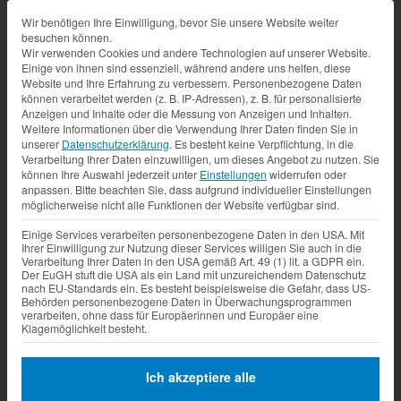
Datenschutz-Präferenz
Wir benötigen Ihre Einwilligung, bevor Sie unsere Website weiter
besuchen können.
Wir verwenden Cookies und andere Technologien auf unserer Website.
Einige von ihnen sind essenziell, während andere uns helfen, diese
Website und Ihre Erfahrung zu verbessern.
Personenbezogene Daten
können verarbeitet werden (z. B. IP-Adressen), z. B. für personalisierte
Anzeigen und Inhalte oder die Messung von Anzeigen und Inhalten.
Weitere Informationen über die Verwendung Ihrer Daten finden Sie in
unserer
Datenschutzerklärung
.
Es besteht keine Verpflichtung, in die
Verarbeitung Ihrer Daten einzuwilligen, um dieses Angebot zu nutzen.
Sie
können Ihre Auswahl jederzeit unter
Einstellungen
widerrufen oder
anpassen.
Bitte beachten Sie, dass aufgrund individueller Einstellungen
möglicherweise nicht alle Funktionen der Website verfügbar sind.
Einige Services verarbeiten personenbezogene Daten in den USA. Mit
Ihrer Einwilligung zur Nutzung dieser Services willigen Sie auch in die
Verarbeitung Ihrer Daten in den USA gemäß Art. 49 (1) lit. a GDPR ein.
Der EuGH stuft die USA als ein Land mit unzureichendem Datenschutz
nach EU-Standards ein. Es besteht beispielsweise die Gefahr, dass US-
Behörden personenbezogene Daten in Überwachungsprogrammen
verarbeiten, ohne dass für Europäerinnen und Europäer eine
Klagemöglichkeit besteht.
Ich akzeptiere alle