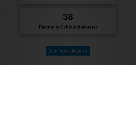
45
Patente & Gebrauchsmuster
Zum Produktkatalog
Zu unseren Kunden gehören: Getränke Industrie,
Brauereien, Getränkehandel, Weinhändler/Winzer,
Cocktailcatering, Imbissbetreiber, Caterer, Food
Industrie, Promotionagenturen, Messebauer,
Verbände/Vereine, Marktständler, Bäckereien,
Metzgereien u.v.m.
Mit CTR-Fahrzeugtechnik unterwegs: