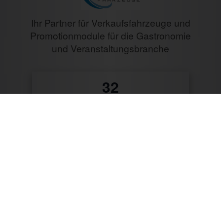
Ihr Partner für Verkaufsfahrzeuge und
Promotionmodule für die Gastronomie
und Veranstaltungsbranche
0
Jahre Erfahrung
10487
Verkaufte Fahrzeuge
9796
Zufriedene Kunden