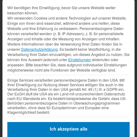
Datenschutz-Präferenz
Wir benötigen Ihre Einwilligung, bevor Sie unsere Website weiter
besuchen können.
Wir verwenden Cookies und andere Technologien auf unserer Website.
Einige von ihnen sind essenziell, während andere uns helfen, diese
Website und Ihre Erfahrung zu verbessern.
Personenbezogene Daten
können verarbeitet werden (z. B. IP-Adressen), z. B. für personalisierte
Anzeigen und Inhalte oder die Messung von Anzeigen und Inhalten.
Weitere Informationen über die Verwendung Ihrer Daten finden Sie in
unserer
Datenschutzerklärung
.
Es besteht keine Verpflichtung, in die
Verarbeitung Ihrer Daten einzuwilligen, um dieses Angebot zu nutzen.
Sie
können Ihre Auswahl jederzeit unter
Einstellungen
widerrufen oder
anpassen.
Bitte beachten Sie, dass aufgrund individueller Einstellungen
möglicherweise nicht alle Funktionen der Website verfügbar sind.
Einige Services verarbeiten personenbezogene Daten in den USA. Mit
Ihrer Einwilligung zur Nutzung dieser Services willigen Sie auch in die
Verarbeitung Ihrer Daten in den USA gemäß Art. 49 (1) lit. a GDPR ein.
Der EuGH stuft die USA als ein Land mit unzureichendem Datenschutz
nach EU-Standards ein. Es besteht beispielsweise die Gefahr, dass US-
Behörden personenbezogene Daten in Überwachungsprogrammen
verarbeiten, ohne dass für Europäerinnen und Europäer eine
Klagemöglichkeit besteht.
Ich akzeptiere alle