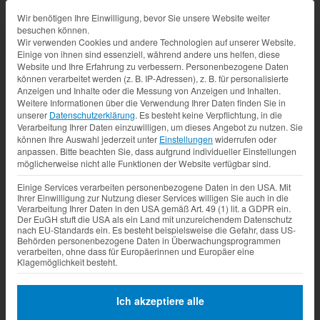
Datenschutz-Präferenz
Wir benötigen Ihre Einwilligung, bevor Sie unsere Website weiter
besuchen können.
Wir verwenden Cookies und andere Technologien auf unserer Website.
Einige von ihnen sind essenziell, während andere uns helfen, diese
Website und Ihre Erfahrung zu verbessern.
Personenbezogene Daten
können verarbeitet werden (z. B. IP-Adressen), z. B. für personalisierte
Anzeigen und Inhalte oder die Messung von Anzeigen und Inhalten.
Weitere Informationen über die Verwendung Ihrer Daten finden Sie in
unserer
Datenschutzerklärung
.
Es besteht keine Verpflichtung, in die
Verarbeitung Ihrer Daten einzuwilligen, um dieses Angebot zu nutzen.
Sie
können Ihre Auswahl jederzeit unter
Einstellungen
widerrufen oder
anpassen.
Bitte beachten Sie, dass aufgrund individueller Einstellungen
möglicherweise nicht alle Funktionen der Website verfügbar sind.
Einige Services verarbeiten personenbezogene Daten in den USA. Mit
Ihrer Einwilligung zur Nutzung dieser Services willigen Sie auch in die
Verarbeitung Ihrer Daten in den USA gemäß Art. 49 (1) lit. a GDPR ein.
Der EuGH stuft die USA als ein Land mit unzureichendem Datenschutz
nach EU-Standards ein. Es besteht beispielsweise die Gefahr, dass US-
Behörden personenbezogene Daten in Überwachungsprogrammen
verarbeiten, ohne dass für Europäerinnen und Europäer eine
Klagemöglichkeit besteht.
Ich akzeptiere alle