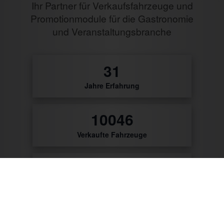
Ihr Partner für Verkaufsfahrzeuge und
Promotionmodule für die Gastronomie
und Veranstaltungsbranche
32
Jahre Erfahrung
10476
Verkaufte Fahrzeuge
9786
Zufriedene Kunden
56