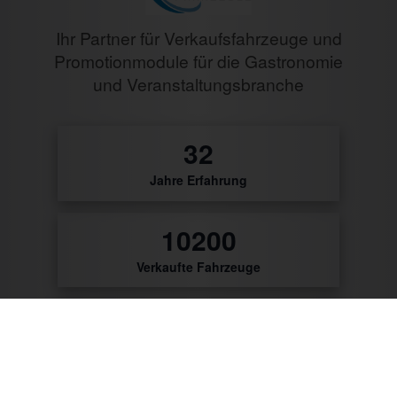
Ihr Partner für Verkaufsfahrzeuge und
Promotionmodule für die Gastronomie
und Veranstaltungsbranche
0
Jahre Erfahrung
0
Verkaufte Fahrzeuge
9796
Zufriedene Kunden