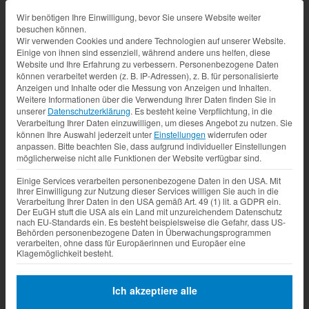
Datenschutz-Präferenz
Wir benötigen Ihre Einwilligung, bevor Sie unsere Website weiter
besuchen können.
Wir verwenden Cookies und andere Technologien auf unserer Website.
Einige von ihnen sind essenziell, während andere uns helfen, diese
Website und Ihre Erfahrung zu verbessern.
Personenbezogene Daten
können verarbeitet werden (z. B. IP-Adressen), z. B. für personalisierte
Anzeigen und Inhalte oder die Messung von Anzeigen und Inhalten.
Weitere Informationen über die Verwendung Ihrer Daten finden Sie in
unserer
Datenschutzerklärung
.
Es besteht keine Verpflichtung, in die
Verarbeitung Ihrer Daten einzuwilligen, um dieses Angebot zu nutzen.
Sie
können Ihre Auswahl jederzeit unter
Einstellungen
widerrufen oder
anpassen.
Bitte beachten Sie, dass aufgrund individueller Einstellungen
möglicherweise nicht alle Funktionen der Website verfügbar sind.
Einige Services verarbeiten personenbezogene Daten in den USA. Mit
Ihrer Einwilligung zur Nutzung dieser Services willigen Sie auch in die
Verarbeitung Ihrer Daten in den USA gemäß Art. 49 (1) lit. a GDPR ein.
Der EuGH stuft die USA als ein Land mit unzureichendem Datenschutz
nach EU-Standards ein. Es besteht beispielsweise die Gefahr, dass US-
Behörden personenbezogene Daten in Überwachungsprogrammen
verarbeiten, ohne dass für Europäerinnen und Europäer eine
Klagemöglichkeit besteht.
Ich akzeptiere alle