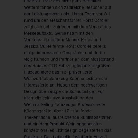
Ende zu. Trotz des nicht ganz perfekten
Wetters fanden sich zahlreiche Besucher auf
der Leistungsschau ein. Unser Team vor Ort
rund um den Geschäftsführer Horst Cordier
zeigt sich sehr zufrieden mit dem Verlauf des
Messeauftakts. Gemeinsam mit den
Vertriebsmitarbeitern Manuel Krebs und
Jessica Müller führte Horst Cordier bereits
einige interessante Gespräche und durfte
viele Kunden und Partner an dem Messestand
des Hauses CTR Fahrzeugtechnik begrüßen.
Insbesondere das hier präsentierte
Weinvertriebsfahrzeug Sabrina lockte viele
Interessierte an. Neben dem hochwertigen
Design überzeugte die Schaulustigen vor
allem die exklusive Ausstattung des
Weinmarketing-Fahrzeugs. Professionelle
Küchengeräte, über 17 m laufende
Thekenfläche, ausreichende Kühlkapazitäten
und ein dem Produkt Wein angepasstes
konzeptionelles Lichtdesign begeisterten das
Publikum. Das halbseitig installierte Vorzelt