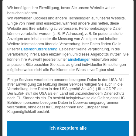
Datenschutz-Präferenz
Wir benötigen Ihre Einwilligung, bevor Sie unsere Website weiter
besuchen können.
Wir verwenden Cookies und andere Technologien auf unserer Website.
Einige von ihnen sind essenziell, während andere uns helfen, diese
Website und Ihre Erfahrung zu verbessern.
Personenbezogene Daten
können verarbeitet werden (z. B. IP-Adressen), z. B. für personalisierte
Anzeigen und Inhalte oder die Messung von Anzeigen und Inhalten.
Weitere Informationen über die Verwendung Ihrer Daten finden Sie in
unserer
Datenschutzerklärung
.
Es besteht keine Verpflichtung, in die
Verarbeitung Ihrer Daten einzuwilligen, um dieses Angebot zu nutzen.
Sie
können Ihre Auswahl jederzeit unter
Einstellungen
widerrufen oder
anpassen.
Bitte beachten Sie, dass aufgrund individueller Einstellungen
möglicherweise nicht alle Funktionen der Website verfügbar sind.
Einige Services verarbeiten personenbezogene Daten in den USA. Mit
Ihrer Einwilligung zur Nutzung dieser Services willigen Sie auch in die
Verarbeitung Ihrer Daten in den USA gemäß Art. 49 (1) lit. a GDPR ein.
Der EuGH stuft die USA als ein Land mit unzureichendem Datenschutz
nach EU-Standards ein. Es besteht beispielsweise die Gefahr, dass US-
Behörden personenbezogene Daten in Überwachungsprogrammen
verarbeiten, ohne dass für Europäerinnen und Europäer eine
Klagemöglichkeit besteht.
Ich akzeptiere alle