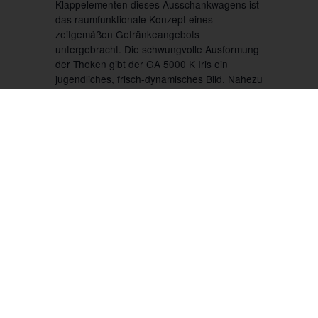
Klappelementen dieses Ausschankwagens ist
das raumfunktionale Konzept eines
zeitgemäßen Getränkeangebots
untergebracht. Die schwungvolle Ausformung
der Theken gibt der GA 5000 K Iris ein
jugendliches, frisch-dynamisches Bild. Nahezu
ein Raumwunder ist das Kühlhaus. Es fasst
bis zu 40(!) Fässer resp. eine äquivalente
Anzahl Getränkekisten. Damit ersetzt es fast
einen Kühlanhänger und sichert auch bei
publikumsintensiven Veranstaltungen die
lückenlose Versorgung mit kühlen Getränken.
Von hier aus werden die beiden Zapfanlagen
über Unterflur-Leitungen versorgt. Unterhalb
der Zapftheken ist viel Raum zur weiteren
Bevorratung für ganz auf die jeweilige
Veranstaltung abgestimmte Angebote –
optimal für das breite Produktportfolio von
Castel Beer. Dieser Platz ermöglicht zudem
eine bedarfsgerechten Ausbau, etwa mit einer
Gläserspülmaschine oder Gastro-
Kühlschubladen. Den GA 5000 K Iris