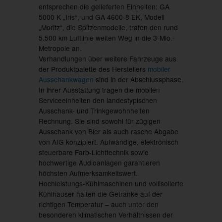
entsprechen die gelieferten Einheiten: GA
5000 K „Iris“, und GA 4600-8 EK, Modell
„Moritz“, die Spitzenmodelle, traten den rund
5.500 km Luftlinie weiten Weg in die 3-Mio.-
Metropole an.
Verhandlungen über weitere Fahrzeuge aus
der Produktpalette des Herstellers
mobiler
Ausschankwagen
sind in der Abschlussphase.
In ihrer Ausstattung tragen die mobilen
Serviceeinheiten den landestypischen
Ausschank- und Trinkgewohnheiten
Rechnung. Sie sind sowohl für zügigen
Ausschank von Bier als auch rasche Abgabe
von AfG konzipiert. Aufwändige, elektronisch
steuerbare Farb-Lichttechnik sowie
hochwertige Audioanlagen garantieren
höchsten Aufmerksamkeitswert.
Hochleistungs-Kühlmaschinen und vollisolierte
Kühlhäuser halten die Getränke auf der
richtigen Temperatur – auch unter den
besonderen klimatischen Verhältnissen der