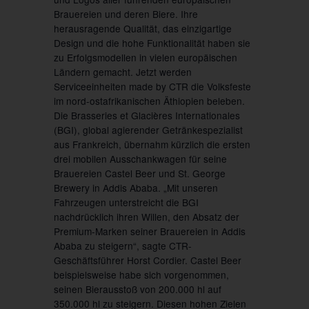
Brauereien und deren Biere. Ihre
herausragende Qualität, das einzigartige
Design und die hohe Funktionalität haben sie
zu Erfolgsmodellen in vielen europäischen
Ländern gemacht. Jetzt werden
Serviceeinheiten made by CTR die Volksfeste
im nord-ostafrikanischen Äthiopien beleben.
Die Brasseries et Glacières Internationales
(BGI), global agierender Getränkespezialist
aus Frankreich, übernahm kürzlich die ersten
drei mobilen Ausschankwagen für seine
Brauereien Castel Beer und St. George
Brewery in Addis Ababa. „Mit unseren
Fahrzeugen unterstreicht die BGI
nachdrücklich ihren Willen, den Absatz der
Premium-Marken seiner Brauereien in Addis
Ababa zu steigern“, sagte CTR-
Geschäftsführer Horst Cordier. Castel Beer
beispielsweise habe sich vorgenommen,
seinen Bierausstoß von 200.000 hl auf
350.000 hl zu steigern. Diesen hohen Zielen