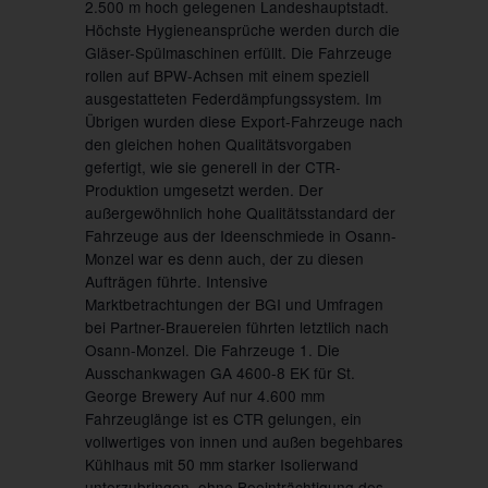
2.500 m hoch gelegenen Landeshauptstadt.
Höchste Hygieneansprüche werden durch die
Gläser-Spülmaschinen erfüllt. Die Fahrzeuge
rollen auf BPW-Achsen mit einem speziell
ausgestatteten Federdämpfungssystem. Im
Übrigen wurden diese Export-Fahrzeuge nach
den gleichen hohen Qualitätsvorgaben
gefertigt, wie sie generell in der CTR-
Produktion umgesetzt werden. Der
außergewöhnlich hohe Qualitätsstandard der
Fahrzeuge aus der Ideenschmiede in Osann-
Monzel war es denn auch, der zu diesen
Aufträgen führte. Intensive
Marktbetrachtungen der BGI und Umfragen
bei Partner-Brauereien führten letztlich nach
Osann-Monzel.
Die Fahrzeuge 1
. Die
Ausschankwagen GA 4600-8 EK für St.
George Brewery Auf nur 4.600 mm
Fahrzeuglänge ist es CTR gelungen, ein
vollwertiges von innen und außen begehbares
Kühlhaus mit 50 mm starker Isolierwand
unterzubringen, ohne Beeinträchtigung des