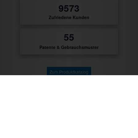
9795
Zufriedene Kunden
56
Patente & Gebrauchsmuster
Zum Produktkatalog
Zu unseren Kunden gehören: Getränke Industrie,
Brauereien, Getränkehandel, Weinhändler/Winzer,
Cocktailcatering, Imbissbetreiber, Caterer, Food
Industrie, Promotionagenturen, Messebauer,
Verbände/Vereine, Marktständler, Bäckereien,
Metzgereien u.v.m.
Mit CTR-Fahrzeugtechnik unterwegs: