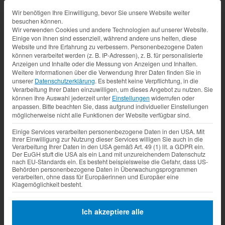
Datenschutz-Präferenz
Wir benötigen Ihre Einwilligung, bevor Sie unsere Website weiter
besuchen können.
Wir verwenden Cookies und andere Technologien auf unserer Website.
Einige von ihnen sind essenziell, während andere uns helfen, diese
Website und Ihre Erfahrung zu verbessern.
Personenbezogene Daten
können verarbeitet werden (z. B. IP-Adressen), z. B. für personalisierte
Anzeigen und Inhalte oder die Messung von Anzeigen und Inhalten.
Weitere Informationen über die Verwendung Ihrer Daten finden Sie in
unserer
Datenschutzerklärung
.
Es besteht keine Verpflichtung, in die
Verarbeitung Ihrer Daten einzuwilligen, um dieses Angebot zu nutzen.
Sie
können Ihre Auswahl jederzeit unter
Einstellungen
widerrufen oder
anpassen.
Bitte beachten Sie, dass aufgrund individueller Einstellungen
möglicherweise nicht alle Funktionen der Website verfügbar sind.
Einige Services verarbeiten personenbezogene Daten in den USA. Mit
Ihrer Einwilligung zur Nutzung dieser Services willigen Sie auch in die
Verarbeitung Ihrer Daten in den USA gemäß Art. 49 (1) lit. a GDPR ein.
Der EuGH stuft die USA als ein Land mit unzureichendem Datenschutz
nach EU-Standards ein. Es besteht beispielsweise die Gefahr, dass US-
Behörden personenbezogene Daten in Überwachungsprogrammen
verarbeiten, ohne dass für Europäerinnen und Europäer eine
Klagemöglichkeit besteht.
Ich akzeptiere alle