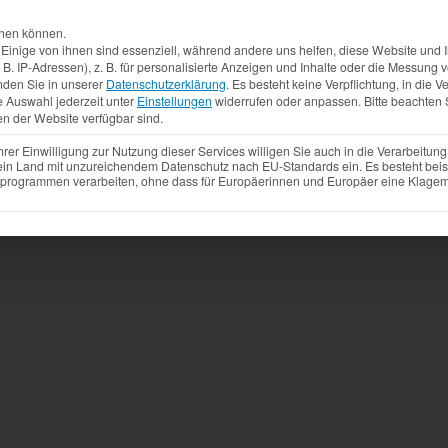
Aktuelles
Produkte
Mietfahrzeuge
Gebrauchtw
chen können.
inige von ihnen sind essenziell, während andere uns helfen, diese Website und I
. IP-Adressen), z. B. für personalisierte Anzeigen und Inhalte oder die Messung
nden Sie in unserer
Datenschutzerklärung
.
Es besteht keine Verpflichtung, in die V
e Auswahl jederzeit unter
Einstellungen
widerrufen oder anpassen.
Bitte beachten 
en der Website verfügbar sind.
r Einwilligung zur Nutzung dieser Services willigen Sie auch in die Verarbeitung 
 ein Land mit unzureichendem Datenschutz nach EU-Standards ein. Es besteht beis
ogrammen verarbeiten, ohne dass für Europäerinnen und Europäer eine Klagemö