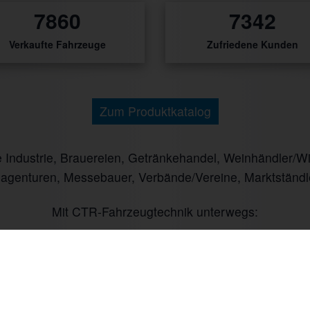
10304
9625
Verkaufte Fahrzeuge
Zufriedene Kunden
Zum Produktkatalog
ndustrie, Brauereien, Getränkehandel, Weinhändler/Winz
nagenturen, Messebauer, Verbände/Vereine, Marktständl
Mit CTR-Fahrzeugtechnik unterwegs: