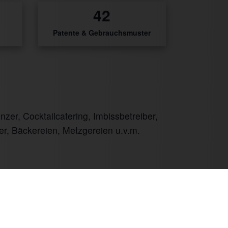
56
Patente & Gebrauchsmuster
er, Cocktailcatering, Imbissbetreiber,
er, Bäckereien, Metzgereien u.v.m.