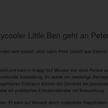
tycooler Little Ben geht an Pete
Kunden sehr beliebt. Jetzt nahm Peter Lorsch aus Dahme 
ewicht und kann in knapp fünf Minuten von einer Person a
nktionale Ausstattung. So wurde ein zweileitige Bierzapf
us begehbaren Kühlraum können die Getränke bei passend
theke ein praktisches Entnahmefenster mit Beleuchtung.
ppen. Er kann auf Wunsch durch zusätzliche Klapptheken 