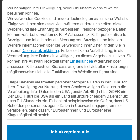
Datenschutz-Präferenz
Wir benötigen Ihre Einwilligung, bevor Sie unsere Website weiter
besuchen können.
Wir verwenden Cookies und andere Technologien auf unserer Website.
Einige von ihnen sind essenziell, während andere uns helfen, diese
Website und Ihre Erfahrung zu verbessern.
Personenbezogene Daten
können verarbeitet werden (z. B. IP-Adressen), z. B. für personalisierte
Anzeigen und Inhalte oder die Messung von Anzeigen und Inhalten.
Weitere Informationen über die Verwendung Ihrer Daten finden Sie in
unserer
Datenschutzerklärung
.
Es besteht keine Verpflichtung, in die
Verarbeitung Ihrer Daten einzuwilligen, um dieses Angebot zu nutzen.
Sie
können Ihre Auswahl jederzeit unter
Einstellungen
widerrufen oder
anpassen.
Bitte beachten Sie, dass aufgrund individueller Einstellungen
möglicherweise nicht alle Funktionen der Website verfügbar sind.
Einige Services verarbeiten personenbezogene Daten in den USA. Mit
Ihrer Einwilligung zur Nutzung dieser Services willigen Sie auch in die
Verarbeitung Ihrer Daten in den USA gemäß Art. 49 (1) lit. a GDPR ein.
Der EuGH stuft die USA als ein Land mit unzureichendem Datenschutz
nach EU-Standards ein. Es besteht beispielsweise die Gefahr, dass US-
Behörden personenbezogene Daten in Überwachungsprogrammen
verarbeiten, ohne dass für Europäerinnen und Europäer eine
Klagemöglichkeit besteht.
Ich akzeptiere alle