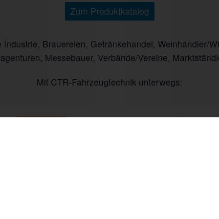
Zum Produktkatalog
ndustrie, Brauereien, Getränkehandel, Weinhändler/Winz
nagenturen, Messebauer, Verbände/Vereine, Marktständl
Mit CTR-Fahrzeugtechnik unterwegs:
 bis Fr. 09:00 bis 18:00 Uhr