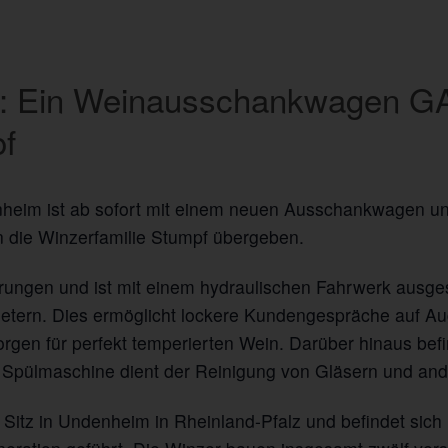
r: Ein Weinausschankwagen GA
of
nheim ist ab sofort mit einem neuen Ausschankwagen 
n die Winzerfamilie Stumpf übergeben.
rungen und ist mit einem hydraulischen Fahrwerk ausges
imetern. Dies ermöglicht lockere Kundengespräche auf 
gen für perfekt temperierten Wein. Darüber hinaus befi
e Spülmaschine dient der Reinigung von Gläsern und an
Sitz in Undenheim in Rheinland-Pfalz und befindet sich 