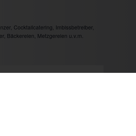
er, Cocktailcatering, Imbissbetreiber,
er, Bäckereien, Metzgereien u.v.m.
Next