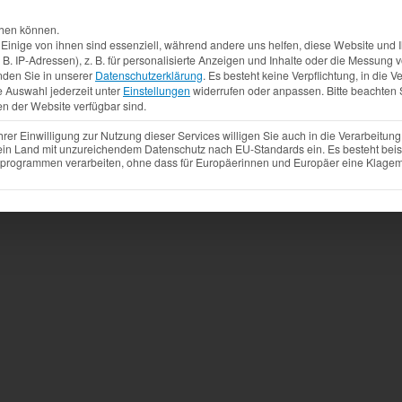
Aktuelles
Produkte
Mietfahrzeuge
Gebrauchtw
chen können.
inige von ihnen sind essenziell, während andere uns helfen, diese Website und I
. IP-Adressen), z. B. für personalisierte Anzeigen und Inhalte oder die Messung
nden Sie in unserer
Datenschutzerklärung
.
Es besteht keine Verpflichtung, in die V
e Auswahl jederzeit unter
Einstellungen
widerrufen oder anpassen.
Bitte beachten 
en der Website verfügbar sind.
r Einwilligung zur Nutzung dieser Services willigen Sie auch in die Verarbeitung 
 ein Land mit unzureichendem Datenschutz nach EU-Standards ein. Es besteht beis
ogrammen verarbeiten, ohne dass für Europäerinnen und Europäer eine Klagemö