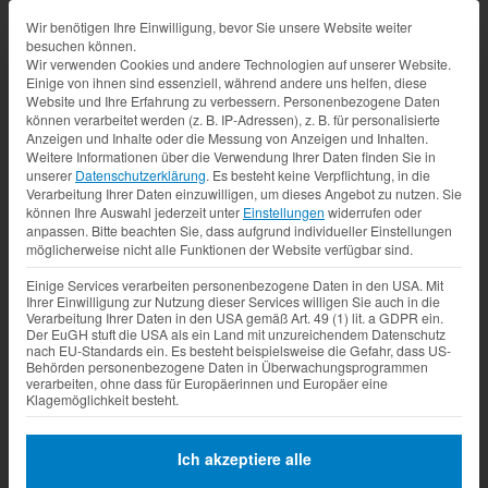
Datenschutz-Präferenz
Wir benötigen Ihre Einwilligung, bevor Sie unsere Website weiter
besuchen können.
Wir verwenden Cookies und andere Technologien auf unserer Website.
Einige von ihnen sind essenziell, während andere uns helfen, diese
Website und Ihre Erfahrung zu verbessern.
Personenbezogene Daten
können verarbeitet werden (z. B. IP-Adressen), z. B. für personalisierte
Anzeigen und Inhalte oder die Messung von Anzeigen und Inhalten.
Weitere Informationen über die Verwendung Ihrer Daten finden Sie in
unserer
Datenschutzerklärung
.
Es besteht keine Verpflichtung, in die
Verarbeitung Ihrer Daten einzuwilligen, um dieses Angebot zu nutzen.
Sie
können Ihre Auswahl jederzeit unter
Einstellungen
widerrufen oder
anpassen.
Bitte beachten Sie, dass aufgrund individueller Einstellungen
möglicherweise nicht alle Funktionen der Website verfügbar sind.
Einige Services verarbeiten personenbezogene Daten in den USA. Mit
Ihrer Einwilligung zur Nutzung dieser Services willigen Sie auch in die
Verarbeitung Ihrer Daten in den USA gemäß Art. 49 (1) lit. a GDPR ein.
Der EuGH stuft die USA als ein Land mit unzureichendem Datenschutz
nach EU-Standards ein. Es besteht beispielsweise die Gefahr, dass US-
Behörden personenbezogene Daten in Überwachungsprogrammen
verarbeiten, ohne dass für Europäerinnen und Europäer eine
Klagemöglichkeit besteht.
Ich akzeptiere alle